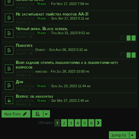
Last post by
Yfars
«
Fri Nov 17, 2023 7:58 pm
Replies:
1
Не засчитывает убийства роботов АА-3!
Last post by
Yfars
«
Sun Sep 17, 2023 5:11 am
Replies:
1
Чёрный экран. Black screen.
Last post by
Yfars
«
Thu Aug 31, 2023 9:52 am
Replies:
11
1
2
Помогите
Last post by
Dobriy
«
Sun Aug 06, 2023 5:32 am
Replies:
10
1
2
Взял задание открить лабоараторию а в лаборатории нету
вопросов
Last post by
makcsas
«
Fri Jul 28, 2023 10:00 pm
Replies:
4
Дом
Last post by
Yfars
«
Sun Jul 23, 2023 11:44 am
Replies:
2
Вопрос об аккаунтах
Last post by
Yfars
«
Sat May 27, 2023 2:45 am
Replies:
6
New Topic
1
2
3
4
5
6
Next
138 topics
Jump to