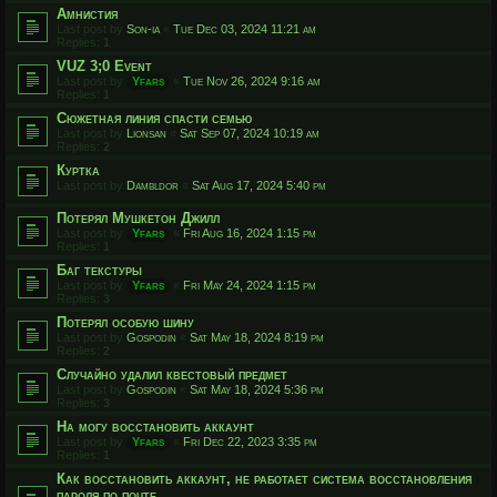
Амнистия
Last post by
Son-ia
«
Tue Dec 03, 2024 11:21 am
Replies:
1
VUZ 3;0 Event
Last post by
Yfars
«
Tue Nov 26, 2024 9:16 am
Replies:
1
Сюжетная линия спасти семью
Last post by
Lionsan
«
Sat Sep 07, 2024 10:19 am
Replies:
2
Куртка
Last post by
Dambldor
«
Sat Aug 17, 2024 5:40 pm
Потерял Мушкетон Джилл
Last post by
Yfars
«
Fri Aug 16, 2024 1:15 pm
Replies:
1
Баг текстуры
Last post by
Yfars
«
Fri May 24, 2024 1:15 pm
Replies:
3
Потерял особую шину
Last post by
Gospodin
«
Sat May 18, 2024 8:19 pm
Replies:
2
Случайно удалил квестовый предмет
Last post by
Gospodin
«
Sat May 18, 2024 5:36 pm
Replies:
3
На могу восстановить аккаунт
Last post by
Yfars
«
Fri Dec 22, 2023 3:35 pm
Replies:
1
Как восстановить аккаунт, не работает система восстановления
пароля по почте