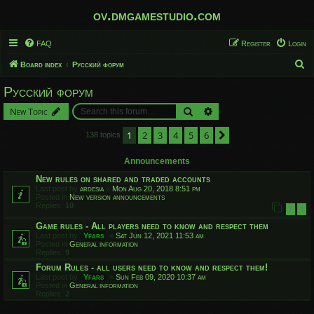
ov.dmgamestudio.com
FAQ
Register
Login
S
Board index
Русский форум
e
Русский форум
a
Search
Advanced search
New Topic
r
c
1
2
3
4
5
6
Next
138 topics
h
Announcements
New rules on shared and traded accounts
Last post by
ardesia
«
Mon Aug 20, 2018 8:51 pm
Posted in
New version announcements
Replies:
10
1
2
Game rules - All players need to know and respect them
Last post by
Yfars
«
Sat Jun 12, 2021 11:53 am
Posted in
General information
Replies:
9
Forum Rules - all users need to know and respect them!
Last post by
Yfars
«
Sun Feb 09, 2020 10:37 am
Posted in
General information
Replies:
2