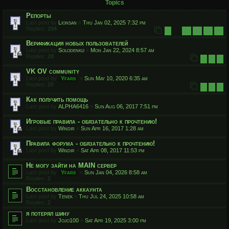
Topics
Репорты
Last post by
Lionsan
«
Thu Jan 02, 2025 7:32 pm
Replies:
294
1
27
28
29
30
…
Верификация новых пользователей
Last post by
Solodenkij
«
Mon Jan 22, 2024 8:57 am
Replies:
28
1
2
3
VK OV community
Last post by
Yfars
«
Sun May 10, 2020 6:35 am
Replies:
20
1
2
3
Как получить помощь
Last post by
ALPHA6416
«
Sun Aug 06, 2017 7:51 pm
Игровые правила - обязательно к прочтению!
Last post by
Windir
«
Sun Apr 16, 2017 1:28 am
Правила форума - обязательно к прочтению!
Last post by
Windir
«
Sat Apr 08, 2017 11:53 pm
Не могу зайти на MAIN сервер
Last post by
Yfars
«
Sun Jan 04, 2026 8:58 am
Replies:
2
Восстановление аккаунта
Last post by
Tenek
«
Thu Jul 24, 2025 10:58 am
Replies:
2
я потерял шину
Last post by
Jojo100
«
Sat Apr 19, 2025 3:00 pm