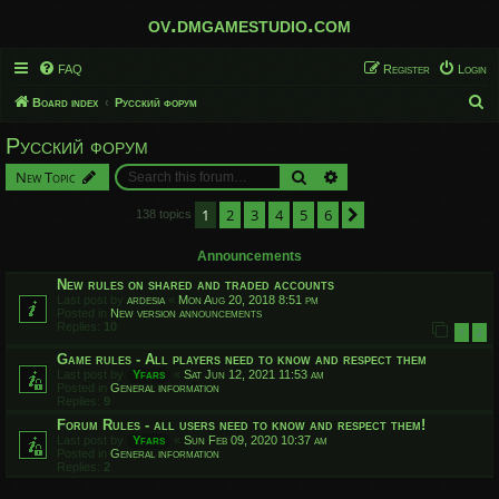
ov.dmgamestudio.com
FAQ
Register
Login
S
Board index
Русский форум
e
Русский форум
a
Search
Advanced search
New Topic
r
c
1
2
3
4
5
6
Next
138 topics
h
Announcements
New rules on shared and traded accounts
Last post by
ardesia
«
Mon Aug 20, 2018 8:51 pm
Posted in
New version announcements
Replies:
10
1
2
Game rules - All players need to know and respect them
Last post by
Yfars
«
Sat Jun 12, 2021 11:53 am
Posted in
General information
Replies:
9
Forum Rules - all users need to know and respect them!
Last post by
Yfars
«
Sun Feb 09, 2020 10:37 am
Posted in
General information
Replies:
2