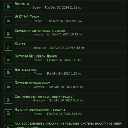
Амнистия
Last post by
Son-ia
«
Tue Dec 03, 2024 11:21 am
Replies:
1
VUZ 3;0 Event
Last post by
Yfars
«
Tue Nov 26, 2024 9:16 am
Replies:
1
Сюжетная линия спасти семью
Last post by
Lionsan
«
Sat Sep 07, 2024 10:19 am
Replies:
2
Куртка
Last post by
Dambldor
«
Sat Aug 17, 2024 5:40 pm
Потерял Мушкетон Джилл
Last post by
Yfars
«
Fri Aug 16, 2024 1:15 pm
Replies:
1
Баг текстуры
Last post by
Yfars
«
Fri May 24, 2024 1:15 pm
Replies:
3
Потерял особую шину
Last post by
Gospodin
«
Sat May 18, 2024 8:19 pm
Replies:
2
Случайно удалил квестовый предмет
Last post by
Gospodin
«
Sat May 18, 2024 5:36 pm
Replies:
3
На могу восстановить аккаунт
Last post by
Yfars
«
Fri Dec 22, 2023 3:35 pm
Replies:
1
Как восстановить аккаунт, не работает система восстановления
пароля по почте