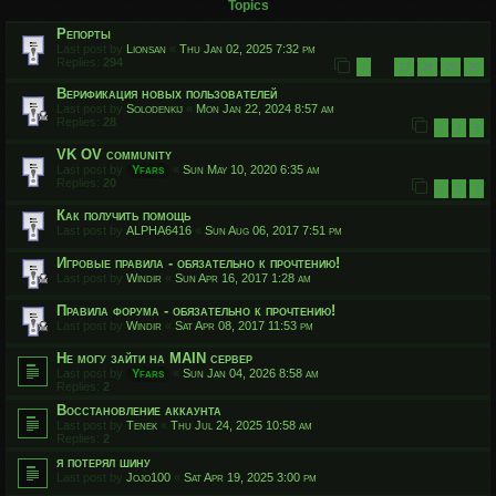
Topics
Репорты
Last post by
Lionsan
«
Thu Jan 02, 2025 7:32 pm
Replies:
294
1
27
28
29
30
…
Верификация новых пользователей
Last post by
Solodenkij
«
Mon Jan 22, 2024 8:57 am
Replies:
28
1
2
3
VK OV community
Last post by
Yfars
«
Sun May 10, 2020 6:35 am
Replies:
20
1
2
3
Как получить помощь
Last post by
ALPHA6416
«
Sun Aug 06, 2017 7:51 pm
Игровые правила - обязательно к прочтению!
Last post by
Windir
«
Sun Apr 16, 2017 1:28 am
Правила форума - обязательно к прочтению!
Last post by
Windir
«
Sat Apr 08, 2017 11:53 pm
Не могу зайти на MAIN сервер
Last post by
Yfars
«
Sun Jan 04, 2026 8:58 am
Replies:
2
Восстановление аккаунта
Last post by
Tenek
«
Thu Jul 24, 2025 10:58 am
Replies:
2
я потерял шину
Last post by
Jojo100
«
Sat Apr 19, 2025 3:00 pm