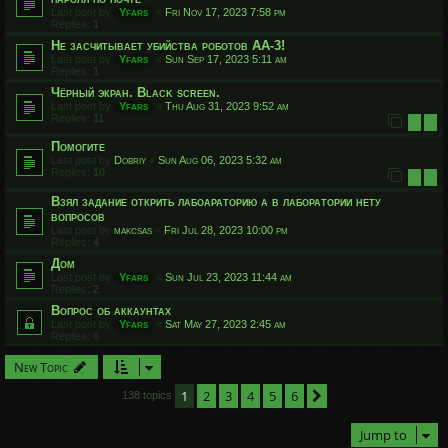
Last post by
Yfars
«
Fri Nov 17, 2023 7:58 pm
Replies:
1
Не засчитывает убийства роботов АА-3!
Last post by
Yfars
«
Sun Sep 17, 2023 5:11 am
Replies:
1
Чёрный экран. Black screen.
Last post by
Yfars
«
Thu Aug 31, 2023 9:52 am
Replies:
11
1
2
Помогите
Last post by
Dobriy
«
Sun Aug 06, 2023 5:32 am
Replies:
10
1
2
Взял задание открить лабоараторию а в лаборатории нету
вопросов
Last post by
makcsas
«
Fri Jul 28, 2023 10:00 pm
Replies:
4
Дом
Last post by
Yfars
«
Sun Jul 23, 2023 11:44 am
Replies:
2
Вопрос об аккаунтах
Last post by
Yfars
«
Sat May 27, 2023 2:45 am
Replies:
6
New Topic
1
2
3
4
5
6
Next
138 topics
Jump to