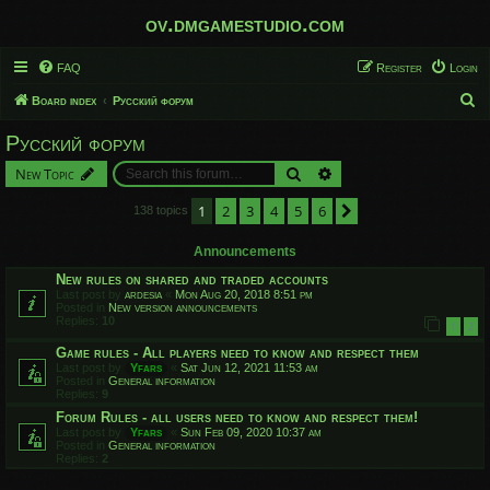
ov.dmgamestudio.com
FAQ
Register
Login
S
Board index
Русский форум
e
Русский форум
a
Search
Advanced search
New Topic
r
c
1
2
3
4
5
6
Next
138 topics
h
Announcements
New rules on shared and traded accounts
Last post by
ardesia
«
Mon Aug 20, 2018 8:51 pm
Posted in
New version announcements
Replies:
10
1
2
Game rules - All players need to know and respect them
Last post by
Yfars
«
Sat Jun 12, 2021 11:53 am
Posted in
General information
Replies:
9
Forum Rules - all users need to know and respect them!
Last post by
Yfars
«
Sun Feb 09, 2020 10:37 am
Posted in
General information
Replies:
2