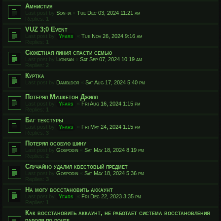
Амнистия
Last post by
Son-ia
«
Tue Dec 03, 2024 11:21 am
Replies:
1
VUZ 3;0 Event
Last post by
Yfars
«
Tue Nov 26, 2024 9:16 am
Replies:
1
Сюжетная линия спасти семью
Last post by
Lionsan
«
Sat Sep 07, 2024 10:19 am
Replies:
2
Куртка
Last post by
Dambldor
«
Sat Aug 17, 2024 5:40 pm
Потерял Мушкетон Джилл
Last post by
Yfars
«
Fri Aug 16, 2024 1:15 pm
Replies:
1
Баг текстуры
Last post by
Yfars
«
Fri May 24, 2024 1:15 pm
Replies:
3
Потерял особую шину
Last post by
Gospodin
«
Sat May 18, 2024 8:19 pm
Replies:
2
Случайно удалил квестовый предмет
Last post by
Gospodin
«
Sat May 18, 2024 5:36 pm
Replies:
3
На могу восстановить аккаунт
Last post by
Yfars
«
Fri Dec 22, 2023 3:35 pm
Replies:
1
Как восстановить аккаунт, не работает система восстановления
пароля по почте