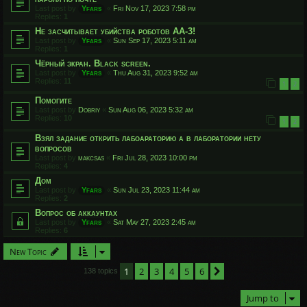
Last post by
Yfars
«
Fri Nov 17, 2023 7:58 pm
Replies:
1
Не засчитывает убийства роботов АА-3!
Last post by
Yfars
«
Sun Sep 17, 2023 5:11 am
Replies:
1
Чёрный экран. Black screen.
Last post by
Yfars
«
Thu Aug 31, 2023 9:52 am
Replies:
11
1
2
Помогите
Last post by
Dobriy
«
Sun Aug 06, 2023 5:32 am
Replies:
10
1
2
Взял задание открить лабоараторию а в лаборатории нету
вопросов
Last post by
makcsas
«
Fri Jul 28, 2023 10:00 pm
Replies:
4
Дом
Last post by
Yfars
«
Sun Jul 23, 2023 11:44 am
Replies:
2
Вопрос об аккаунтах
Last post by
Yfars
«
Sat May 27, 2023 2:45 am
Replies:
6
New Topic
1
2
3
4
5
6
Next
138 topics
Jump to