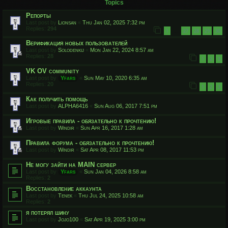
Topics
Репорты
Last post by
Lionsan
«
Thu Jan 02, 2025 7:32 pm
Replies:
294
1
27
28
29
30
…
Верификация новых пользователей
Last post by
Solodenkij
«
Mon Jan 22, 2024 8:57 am
Replies:
28
1
2
3
VK OV community
Last post by
Yfars
«
Sun May 10, 2020 6:35 am
Replies:
20
1
2
3
Как получить помощь
Last post by
ALPHA6416
«
Sun Aug 06, 2017 7:51 pm
Игровые правила - обязательно к прочтению!
Last post by
Windir
«
Sun Apr 16, 2017 1:28 am
Правила форума - обязательно к прочтению!
Last post by
Windir
«
Sat Apr 08, 2017 11:53 pm
Не могу зайти на MAIN сервер
Last post by
Yfars
«
Sun Jan 04, 2026 8:58 am
Replies:
2
Восстановление аккаунта
Last post by
Tenek
«
Thu Jul 24, 2025 10:58 am
Replies:
2
я потерял шину
Last post by
Jojo100
«
Sat Apr 19, 2025 3:00 pm