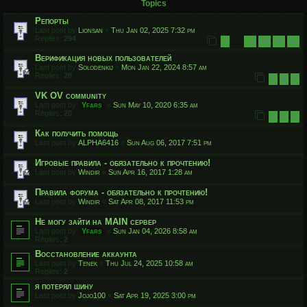
Topics
Репорты
Last post by
Lionsan
«
Thu Jan 02, 2025 7:32 pm
Replies:
294
1
27
28
29
30
…
Верификация новых пользователей
Last post by
Solodenkij
«
Mon Jan 22, 2024 8:57 am
Replies:
28
1
2
3
VK OV community
Last post by
Yfars
«
Sun May 10, 2020 6:35 am
Replies:
20
1
2
3
Как получить помощь
Last post by
ALPHA6416
«
Sun Aug 06, 2017 7:51 pm
Игровые правила - обязательно к прочтению!
Last post by
Windir
«
Sun Apr 16, 2017 1:28 am
Правила форума - обязательно к прочтению!
Last post by
Windir
«
Sat Apr 08, 2017 11:53 pm
Не могу зайти на MAIN сервер
Last post by
Yfars
«
Sun Jan 04, 2026 8:58 am
Replies:
2
Восстановление аккаунта
Last post by
Tenek
«
Thu Jul 24, 2025 10:58 am
Replies:
2
я потерял шину
Last post by
Jojo100
«
Sat Apr 19, 2025 3:00 pm