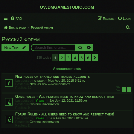
ov.dmgamestudio.com
FAQ
Register
Login
S
Board index
Русский форум
e
Русский форум
a
Search
Advanced search
New Topic
r
c
1
2
3
4
5
6
Next
138 topics
h
Announcements
New rules on shared and traded accounts
Last post by
ardesia
«
Mon Aug 20, 2018 8:51 pm
Posted in
New version announcements
Replies:
10
1
2
Game rules - All players need to know and respect them
Last post by
Yfars
«
Sat Jun 12, 2021 11:53 am
Posted in
General information
Replies:
9
Forum Rules - all users need to know and respect them!
Last post by
Yfars
«
Sun Feb 09, 2020 10:37 am
Posted in
General information
Replies:
2