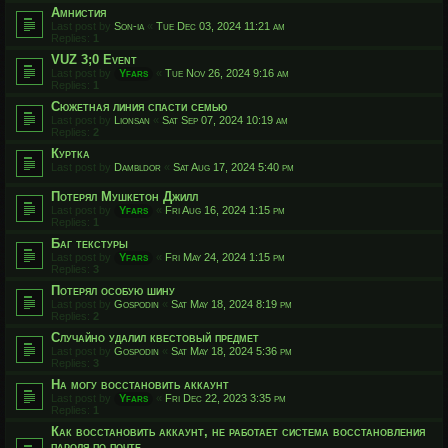
Амнистия
Last post by
Son-ia
«
Tue Dec 03, 2024 11:21 am
Replies:
1
VUZ 3;0 Event
Last post by
Yfars
«
Tue Nov 26, 2024 9:16 am
Replies:
1
Сюжетная линия спасти семью
Last post by
Lionsan
«
Sat Sep 07, 2024 10:19 am
Replies:
2
Куртка
Last post by
Dambldor
«
Sat Aug 17, 2024 5:40 pm
Потерял Мушкетон Джилл
Last post by
Yfars
«
Fri Aug 16, 2024 1:15 pm
Replies:
1
Баг текстуры
Last post by
Yfars
«
Fri May 24, 2024 1:15 pm
Replies:
3
Потерял особую шину
Last post by
Gospodin
«
Sat May 18, 2024 8:19 pm
Replies:
2
Случайно удалил квестовый предмет
Last post by
Gospodin
«
Sat May 18, 2024 5:36 pm
Replies:
3
На могу восстановить аккаунт
Last post by
Yfars
«
Fri Dec 22, 2023 3:35 pm
Replies:
1
Как восстановить аккаунт, не работает система восстановления
пароля по почте