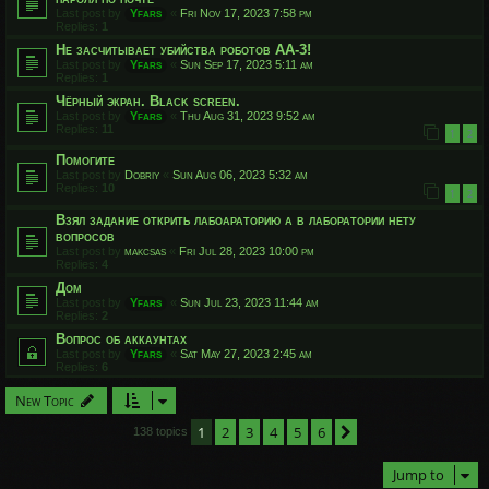
Last post by
Yfars
«
Fri Nov 17, 2023 7:58 pm
Replies:
1
Не засчитывает убийства роботов АА-3!
Last post by
Yfars
«
Sun Sep 17, 2023 5:11 am
Replies:
1
Чёрный экран. Black screen.
Last post by
Yfars
«
Thu Aug 31, 2023 9:52 am
Replies:
11
1
2
Помогите
Last post by
Dobriy
«
Sun Aug 06, 2023 5:32 am
Replies:
10
1
2
Взял задание открить лабоараторию а в лаборатории нету
вопросов
Last post by
makcsas
«
Fri Jul 28, 2023 10:00 pm
Replies:
4
Дом
Last post by
Yfars
«
Sun Jul 23, 2023 11:44 am
Replies:
2
Вопрос об аккаунтах
Last post by
Yfars
«
Sat May 27, 2023 2:45 am
Replies:
6
New Topic
1
2
3
4
5
6
Next
138 topics
Jump to