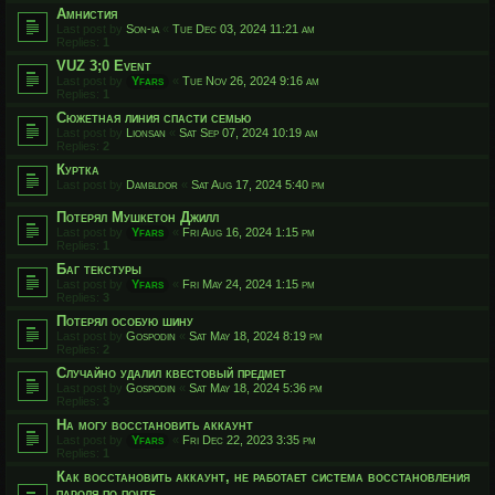
Амнистия
Last post by
Son-ia
«
Tue Dec 03, 2024 11:21 am
Replies:
1
VUZ 3;0 Event
Last post by
Yfars
«
Tue Nov 26, 2024 9:16 am
Replies:
1
Сюжетная линия спасти семью
Last post by
Lionsan
«
Sat Sep 07, 2024 10:19 am
Replies:
2
Куртка
Last post by
Dambldor
«
Sat Aug 17, 2024 5:40 pm
Потерял Мушкетон Джилл
Last post by
Yfars
«
Fri Aug 16, 2024 1:15 pm
Replies:
1
Баг текстуры
Last post by
Yfars
«
Fri May 24, 2024 1:15 pm
Replies:
3
Потерял особую шину
Last post by
Gospodin
«
Sat May 18, 2024 8:19 pm
Replies:
2
Случайно удалил квестовый предмет
Last post by
Gospodin
«
Sat May 18, 2024 5:36 pm
Replies:
3
На могу восстановить аккаунт
Last post by
Yfars
«
Fri Dec 22, 2023 3:35 pm
Replies:
1
Как восстановить аккаунт, не работает система восстановления
пароля по почте