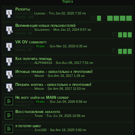
Topics
Репорты
Last post by
Lionsan
«
Thu Jan 02, 2025 7:32 pm
Replies:
294
1
27
28
29
30
…
Верификация новых пользователей
Last post by
Solodenkij
«
Mon Jan 22, 2024 8:57 am
Replies:
28
1
2
3
VK OV community
Last post by
Yfars
«
Sun May 10, 2020 6:35 am
Replies:
20
1
2
3
Как получить помощь
Last post by
ALPHA6416
«
Sun Aug 06, 2017 7:51 pm
Игровые правила - обязательно к прочтению!
Last post by
Windir
«
Sun Apr 16, 2017 1:28 am
Правила форума - обязательно к прочтению!
Last post by
Windir
«
Sat Apr 08, 2017 11:53 pm
Не могу зайти на MAIN сервер
Last post by
Yfars
«
Sun Jan 04, 2026 8:58 am
Replies:
2
Восстановление аккаунта
Last post by
Tenek
«
Thu Jul 24, 2025 10:58 am
Replies:
2
я потерял шину
Last post by
Jojo100
«
Sat Apr 19, 2025 3:00 pm