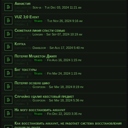
Амнистия
Last post by
Son-ia
«
Tue Dec 03, 2024 11:21 am
Replies:
1
VUZ 3;0 Event
Last post by
Yfars
«
Tue Nov 26, 2024 9:16 am
Replies:
1
Сюжетная линия спасти семью
Last post by
Lionsan
«
Sat Sep 07, 2024 10:19 am
Replies:
2
Куртка
Last post by
Dambldor
«
Sat Aug 17, 2024 5:40 pm
Потерял Мушкетон Джилл
Last post by
Yfars
«
Fri Aug 16, 2024 1:15 pm
Replies:
1
Баг текстуры
Last post by
Yfars
«
Fri May 24, 2024 1:15 pm
Replies:
3
Потерял особую шину
Last post by
Gospodin
«
Sat May 18, 2024 8:19 pm
Replies:
2
Случайно удалил квестовый предмет
Last post by
Gospodin
«
Sat May 18, 2024 5:36 pm
Replies:
3
На могу восстановить аккаунт
Last post by
Yfars
«
Fri Dec 22, 2023 3:35 pm
Replies:
1
Как восстановить аккаунт, не работает система восстановления
пароля по почте