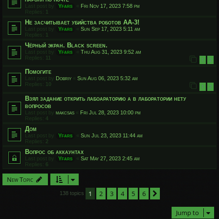
Last post by
Yfars
«
Fri Nov 17, 2023 7:58 pm
Replies:
1
Не засчитывает убийства роботов АА-3!
Last post by
Yfars
«
Sun Sep 17, 2023 5:11 am
Replies:
1
Чёрный экран. Black screen.
Last post by
Yfars
«
Thu Aug 31, 2023 9:52 am
Replies:
11
1
2
Помогите
Last post by
Dobriy
«
Sun Aug 06, 2023 5:32 am
Replies:
10
1
2
Взял задание открить лабоараторию а в лаборатории нету
вопросов
Last post by
makcsas
«
Fri Jul 28, 2023 10:00 pm
Replies:
4
Дом
Last post by
Yfars
«
Sun Jul 23, 2023 11:44 am
Replies:
2
Вопрос об аккаунтах
Last post by
Yfars
«
Sat May 27, 2023 2:45 am
Replies:
6
New Topic
1
2
3
4
5
6
Next
138 topics
Jump to