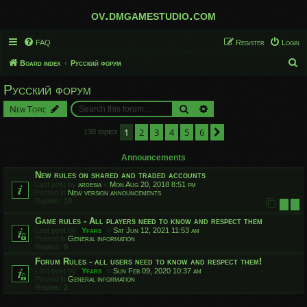
ov.dmgamestudio.com
FAQ
Register
Login
S
Board index
Русский форум
e
Русский форум
a
Search
Advanced search
New Topic
r
c
1
2
3
4
5
6
Next
138 topics
h
Announcements
New rules on shared and traded accounts
Last post by
ardesia
«
Mon Aug 20, 2018 8:51 pm
Posted in
New version announcements
Replies:
10
1
2
Game rules - All players need to know and respect them
Last post by
Yfars
«
Sat Jun 12, 2021 11:53 am
Posted in
General information
Replies:
9
Forum Rules - all users need to know and respect them!
Last post by
Yfars
«
Sun Feb 09, 2020 10:37 am
Posted in
General information
Replies:
2