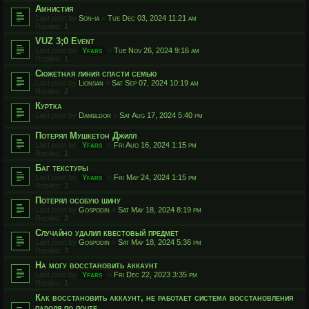
Амнистия
Last post by
Son-ia
«
Tue Dec 03, 2024 11:21 am
Replies:
1
VUZ 3;0 Event
Last post by
Yfars
«
Tue Nov 26, 2024 9:16 am
Replies:
1
Сюжетная линия спасти семью
Last post by
Lionsan
«
Sat Sep 07, 2024 10:19 am
Replies:
2
Куртка
Last post by
Dambldor
«
Sat Aug 17, 2024 5:40 pm
Потерял Мушкетон Джилл
Last post by
Yfars
«
Fri Aug 16, 2024 1:15 pm
Replies:
1
Баг текстуры
Last post by
Yfars
«
Fri May 24, 2024 1:15 pm
Replies:
3
Потерял особую шину
Last post by
Gospodin
«
Sat May 18, 2024 8:19 pm
Replies:
2
Случайно удалил квестовый предмет
Last post by
Gospodin
«
Sat May 18, 2024 5:36 pm
Replies:
3
На могу восстановить аккаунт
Last post by
Yfars
«
Fri Dec 22, 2023 3:35 pm
Replies:
1
Как восстановить аккаунт, не работает система восстановления
пароля по почте