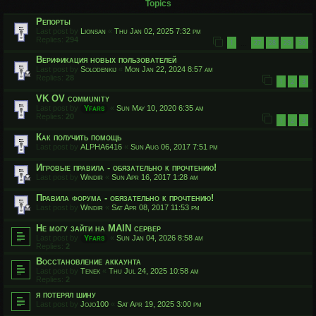
Topics
Репорты
Last post by
Lionsan
«
Thu Jan 02, 2025 7:32 pm
Replies:
294
1
27
28
29
30
…
Верификация новых пользователей
Last post by
Solodenkij
«
Mon Jan 22, 2024 8:57 am
Replies:
28
1
2
3
VK OV community
Last post by
Yfars
«
Sun May 10, 2020 6:35 am
Replies:
20
1
2
3
Как получить помощь
Last post by
ALPHA6416
«
Sun Aug 06, 2017 7:51 pm
Игровые правила - обязательно к прочтению!
Last post by
Windir
«
Sun Apr 16, 2017 1:28 am
Правила форума - обязательно к прочтению!
Last post by
Windir
«
Sat Apr 08, 2017 11:53 pm
Не могу зайти на MAIN сервер
Last post by
Yfars
«
Sun Jan 04, 2026 8:58 am
Replies:
2
Восстановление аккаунта
Last post by
Tenek
«
Thu Jul 24, 2025 10:58 am
Replies:
2
я потерял шину
Last post by
Jojo100
«
Sat Apr 19, 2025 3:00 pm