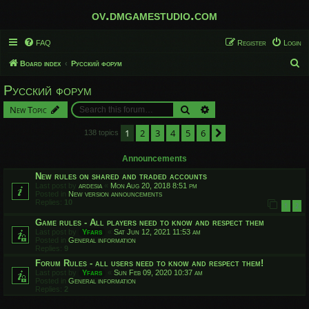
ov.dmgamestudio.com
FAQ
Register
Login
S
Board index
Русский форум
e
Русский форум
a
Search
Advanced search
New Topic
r
c
1
2
3
4
5
6
Next
138 topics
h
Announcements
New rules on shared and traded accounts
Last post by
ardesia
«
Mon Aug 20, 2018 8:51 pm
Posted in
New version announcements
Replies:
10
1
2
Game rules - All players need to know and respect them
Last post by
Yfars
«
Sat Jun 12, 2021 11:53 am
Posted in
General information
Replies:
9
Forum Rules - all users need to know and respect them!
Last post by
Yfars
«
Sun Feb 09, 2020 10:37 am
Posted in
General information
Replies:
2