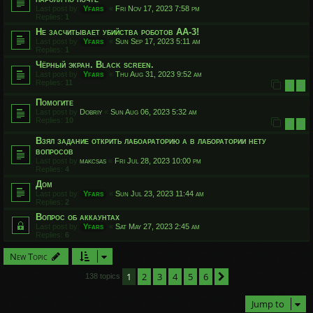
Last post by
Yfars
«
Fri Nov 17, 2023 7:58 pm
Replies:
1
Не засчитывает убийства роботов АА-3!
Last post by
Yfars
«
Sun Sep 17, 2023 5:11 am
Replies:
1
Чёрный экран. Black screen.
Last post by
Yfars
«
Thu Aug 31, 2023 9:52 am
Replies:
11
1
2
Помогите
Last post by
Dobriy
«
Sun Aug 06, 2023 5:32 am
Replies:
10
1
2
Взял задание открить лабоараторию а в лаборатории нету
вопросов
Last post by
makcsas
«
Fri Jul 28, 2023 10:00 pm
Replies:
4
Дом
Last post by
Yfars
«
Sun Jul 23, 2023 11:44 am
Replies:
2
Вопрос об аккаунтах
Last post by
Yfars
«
Sat May 27, 2023 2:45 am
Replies:
6
New Topic
1
2
3
4
5
6
Next
138 topics
Jump to