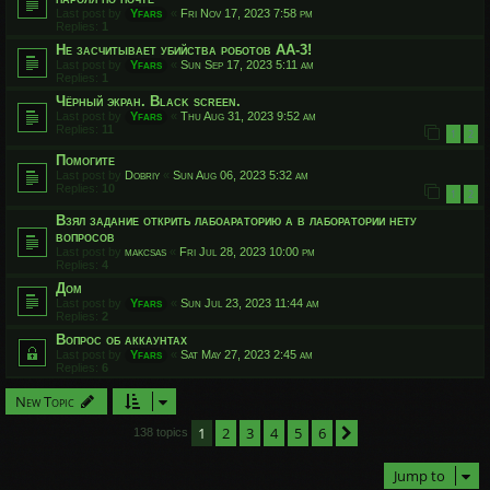
Last post by
Yfars
«
Fri Nov 17, 2023 7:58 pm
Replies:
1
Не засчитывает убийства роботов АА-3!
Last post by
Yfars
«
Sun Sep 17, 2023 5:11 am
Replies:
1
Чёрный экран. Black screen.
Last post by
Yfars
«
Thu Aug 31, 2023 9:52 am
Replies:
11
1
2
Помогите
Last post by
Dobriy
«
Sun Aug 06, 2023 5:32 am
Replies:
10
1
2
Взял задание открить лабоараторию а в лаборатории нету
вопросов
Last post by
makcsas
«
Fri Jul 28, 2023 10:00 pm
Replies:
4
Дом
Last post by
Yfars
«
Sun Jul 23, 2023 11:44 am
Replies:
2
Вопрос об аккаунтах
Last post by
Yfars
«
Sat May 27, 2023 2:45 am
Replies:
6
New Topic
1
2
3
4
5
6
Next
138 topics
Jump to