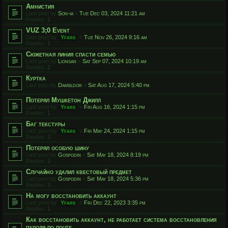
Амнистия
Last post by
Son-ia
«
Tue Dec 03, 2024 11:21 am
Replies:
1
VUZ 3;0 Event
Last post by
Yfars
«
Tue Nov 26, 2024 9:16 am
Replies:
1
Сюжетная линия спасти семью
Last post by
Lionsan
«
Sat Sep 07, 2024 10:19 am
Replies:
2
Куртка
Last post by
Dambldor
«
Sat Aug 17, 2024 5:40 pm
Потерял Мушкетон Джилл
Last post by
Yfars
«
Fri Aug 16, 2024 1:15 pm
Replies:
1
Баг текстуры
Last post by
Yfars
«
Fri May 24, 2024 1:15 pm
Replies:
3
Потерял особую шину
Last post by
Gospodin
«
Sat May 18, 2024 8:19 pm
Replies:
2
Случайно удалил квестовый предмет
Last post by
Gospodin
«
Sat May 18, 2024 5:36 pm
Replies:
3
На могу восстановить аккаунт
Last post by
Yfars
«
Fri Dec 22, 2023 3:35 pm
Replies:
1
Как восстановить аккаунт, не работает система восстановления
пароля по почте