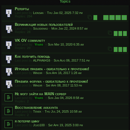
Topics
Репорты
Last post by
Lionsan
«
Thu Jan 02, 2025 7:32 pm
Replies:
294
1
27
28
29
30
…
Верификация новых пользователей
Last post by
Solodenkij
«
Mon Jan 22, 2024 8:57 am
Replies:
28
1
2
3
VK OV community
Last post by
Yfars
«
Sun May 10, 2020 6:35 am
Replies:
20
1
2
3
Как получить помощь
Last post by
ALPHA6416
«
Sun Aug 06, 2017 7:51 pm
Игровые правила - обязательно к прочтению!
Last post by
Windir
«
Sun Apr 16, 2017 1:28 am
Правила форума - обязательно к прочтению!
Last post by
Windir
«
Sat Apr 08, 2017 11:53 pm
Не могу зайти на MAIN сервер
Last post by
Yfars
«
Sun Jan 04, 2026 8:58 am
Replies:
2
Восстановление аккаунта
Last post by
Tenek
«
Thu Jul 24, 2025 10:58 am
Replies:
2
я потерял шину
Last post by
Jojo100
«
Sat Apr 19, 2025 3:00 pm