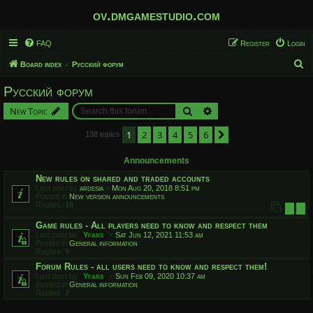
ov.dmgamestudio.com
FAQ
Register
Login
S
Board index
Русский форум
e
Русский форум
a
Search
Advanced search
New Topic
r
c
1
2
3
4
5
6
Next
138 topics
h
Announcements
New rules on shared and traded accounts
Last post by
ardesia
«
Mon Aug 20, 2018 8:51 pm
Posted in
New version announcements
Replies:
10
1
2
Game rules - All players need to know and respect them
Last post by
Yfars
«
Sat Jun 12, 2021 11:53 am
Posted in
General information
Replies:
9
Forum Rules - all users need to know and respect them!
Last post by
Yfars
«
Sun Feb 09, 2020 10:37 am
Posted in
General information
Replies:
2