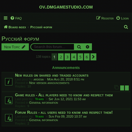
ov.dmgamestudio.com
FAQ
Register
Login
S
Board index
Русский форум
e
Русский форум
a
Search
Advanced search
New Topic
r
c
1
2
3
4
5
6
Next
138 topics
h
Announcements
New rules on shared and traded accounts
Last post by
ardesia
«
Mon Aug 20, 2018 8:51 pm
Posted in
New version announcements
Replies:
10
1
2
Game rules - All players need to know and respect them
Last post by
Yfars
«
Sat Jun 12, 2021 11:53 am
Posted in
General information
Replies:
9
Forum Rules - all users need to know and respect them!
Last post by
Yfars
«
Sun Feb 09, 2020 10:37 am
Posted in
General information
Replies:
2