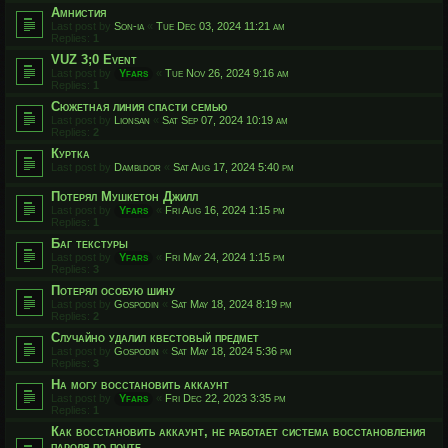
Амнистия
Last post by
Son-ia
«
Tue Dec 03, 2024 11:21 am
Replies:
1
VUZ 3;0 Event
Last post by
Yfars
«
Tue Nov 26, 2024 9:16 am
Replies:
1
Сюжетная линия спасти семью
Last post by
Lionsan
«
Sat Sep 07, 2024 10:19 am
Replies:
2
Куртка
Last post by
Dambldor
«
Sat Aug 17, 2024 5:40 pm
Потерял Мушкетон Джилл
Last post by
Yfars
«
Fri Aug 16, 2024 1:15 pm
Replies:
1
Баг текстуры
Last post by
Yfars
«
Fri May 24, 2024 1:15 pm
Replies:
3
Потерял особую шину
Last post by
Gospodin
«
Sat May 18, 2024 8:19 pm
Replies:
2
Случайно удалил квестовый предмет
Last post by
Gospodin
«
Sat May 18, 2024 5:36 pm
Replies:
3
На могу восстановить аккаунт
Last post by
Yfars
«
Fri Dec 22, 2023 3:35 pm
Replies:
1
Как восстановить аккаунт, не работает система восстановления
пароля по почте