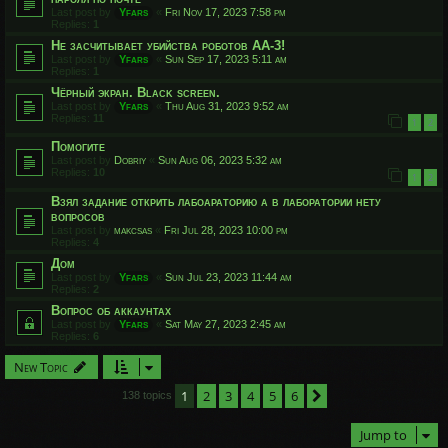
Last post by
Yfars
«
Fri Nov 17, 2023 7:58 pm
Replies:
1
Не засчитывает убийства роботов АА-3!
Last post by
Yfars
«
Sun Sep 17, 2023 5:11 am
Replies:
1
Чёрный экран. Black screen.
Last post by
Yfars
«
Thu Aug 31, 2023 9:52 am
Replies:
11
1
2
Помогите
Last post by
Dobriy
«
Sun Aug 06, 2023 5:32 am
Replies:
10
1
2
Взял задание открить лабоараторию а в лаборатории нету
вопросов
Last post by
makcsas
«
Fri Jul 28, 2023 10:00 pm
Replies:
4
Дом
Last post by
Yfars
«
Sun Jul 23, 2023 11:44 am
Replies:
2
Вопрос об аккаунтах
Last post by
Yfars
«
Sat May 27, 2023 2:45 am
Replies:
6
New Topic
1
2
3
4
5
6
Next
138 topics
Jump to