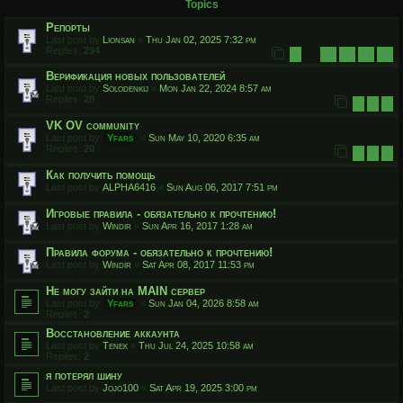
Topics
Репорты
Last post by
Lionsan
«
Thu Jan 02, 2025 7:32 pm
Replies:
294
1
27
28
29
30
…
Верификация новых пользователей
Last post by
Solodenkij
«
Mon Jan 22, 2024 8:57 am
Replies:
28
1
2
3
VK OV community
Last post by
Yfars
«
Sun May 10, 2020 6:35 am
Replies:
20
1
2
3
Как получить помощь
Last post by
ALPHA6416
«
Sun Aug 06, 2017 7:51 pm
Игровые правила - обязательно к прочтению!
Last post by
Windir
«
Sun Apr 16, 2017 1:28 am
Правила форума - обязательно к прочтению!
Last post by
Windir
«
Sat Apr 08, 2017 11:53 pm
Не могу зайти на MAIN сервер
Last post by
Yfars
«
Sun Jan 04, 2026 8:58 am
Replies:
2
Восстановление аккаунта
Last post by
Tenek
«
Thu Jul 24, 2025 10:58 am
Replies:
2
я потерял шину
Last post by
Jojo100
«
Sat Apr 19, 2025 3:00 pm