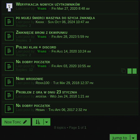
Weryfikacja nowych użytkowników
Last post by
Yfars
«
Fri Mar 27, 2020 8:48 am
po mojej śmierci maszyna do szycia zniknęła
Last post by
Kkkkk
«
Sun Oct 06, 2024 10:47 am
Replies:
2
Zniknięcie broni z ekwipunku
Last post by
Yfars
«
Fri Apr 28, 2023 5:59 pm
Replies:
3
Polski klan + discord
Last post by
Yfars
«
Fri Aug 14, 2020 10:24 am
Replies:
2
Na dobry początek
Last post by
Yfars
«
Fri Apr 03, 2020 10:55 am
Replies:
12
1
2
Nowi wrogowie
Last post by
Rekin100
«
Tue May 29, 2018 12:37 pm
Problem z grą w dniu 23 stycznia
Last post by
ardesia
«
Wed Jan 24, 2018 1:21 am
Na dobry początek
Last post by
Heban
«
Thu Apr 06, 2017 2:32 pm
New Topic
8 topics • Page
1
of
1
Jump to