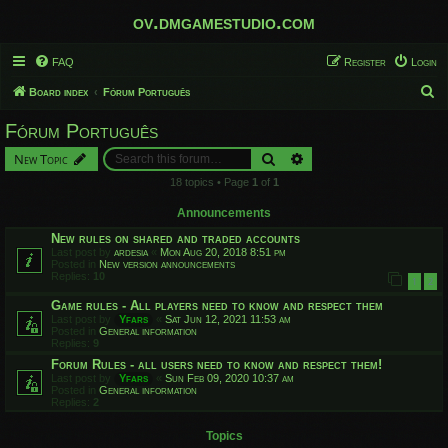
ov.dmgamestudio.com
FAQ
Register
Login
S
Board index
Fórum Português
e
Fórum Português
a
Search
Advanced search
New Topic
r
18 topics • Page
1
of
1
c
h
Announcements
New rules on shared and traded accounts
Last post by
ardesia
«
Mon Aug 20, 2018 8:51 pm
Posted in
New version announcements
Replies:
10
1
2
Game rules - All players need to know and respect them
Last post by
Yfars
«
Sat Jun 12, 2021 11:53 am
Posted in
General information
Replies:
9
Forum Rules - all users need to know and respect them!
Last post by
Yfars
«
Sun Feb 09, 2020 10:37 am
Posted in
General information
Replies:
2
Topics