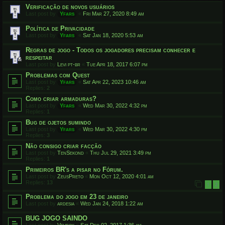
Verificação de novos usuários
Last post by
Yfars
«
Fri Mar 27, 2020 8:49 am
Política de Privacidade
Last post by
Yfars
«
Sat Jan 18, 2020 5:53 am
Regras de jogo - Todos os jogadores precisam conhecer e
respeitar
Last post by
Levi pt-br
«
Tue Apr 18, 2017 6:07 pm
Problemas com Quest
Last post by
Yfars
«
Sat Apr 22, 2023 10:46 am
Replies:
2
Como criar armaduras?
Last post by
Yfars
«
Wed Mar 30, 2022 4:32 pm
Replies:
1
Bug de ojetos sumindo
Last post by
Yfars
«
Wed Mar 30, 2022 4:30 pm
Replies:
3
Não consigo criar facção
Last post by
TenSekond
«
Thu Jul 29, 2021 3:49 pm
Replies:
1
Primeiros BR's a pisar no Fórum.
Last post by
ZeusPreto
«
Mon Oct 12, 2020 4:01 am
Replies:
13
1
2
Problema do jogo em 23 de janeiro
Last post by
ardesia
«
Wed Jan 24, 2018 1:22 am
BUG JOGO SAINDO