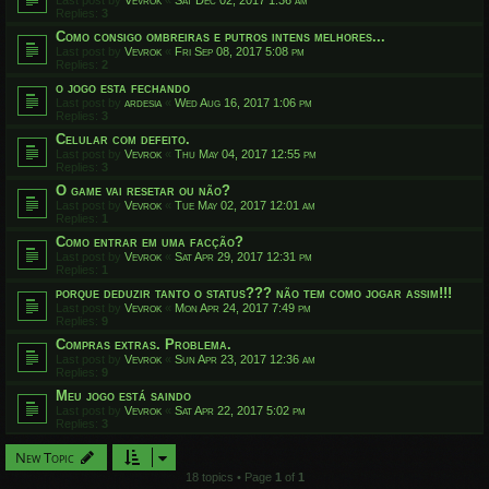
Last post by
Vevrok
«
Sat Dec 02, 2017 1:36 am
Replies:
3
Como consigo ombreiras e putros intens melhores...
Last post by
Vevrok
«
Fri Sep 08, 2017 5:08 pm
Replies:
2
o jogo esta fechando
Last post by
ardesia
«
Wed Aug 16, 2017 1:06 pm
Replies:
3
Celular com defeito.
Last post by
Vevrok
«
Thu May 04, 2017 12:55 pm
Replies:
3
O game vai resetar ou não?
Last post by
Vevrok
«
Tue May 02, 2017 12:01 am
Replies:
1
Como entrar em uma facção?
Last post by
Vevrok
«
Sat Apr 29, 2017 12:31 pm
Replies:
1
porque deduzir tanto o status??? não tem como jogar assim!!!
Last post by
Vevrok
«
Mon Apr 24, 2017 7:49 pm
Replies:
9
Compras extras. Problema.
Last post by
Vevrok
«
Sun Apr 23, 2017 12:36 am
Replies:
9
Meu jogo está saindo
Last post by
Vevrok
«
Sat Apr 22, 2017 5:02 pm
Replies:
3
New Topic
18 topics • Page
1
of
1