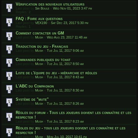
Vérification des nouveaux utilisateurs
Last post by
Sir Boule
«
Wed Nov 01, 2023 3:47 pm
Replies:
2
FAQ : Foire aux questions
Last post by
VEX190
«
Sat Dec 23, 2017 5:30 pm
Replies:
1
Comment contacter un GM
Last post by
Mush
«
Wed Aug 23, 2017 11:48 am
Traduction du jeu - Français
Last post by
Mush
«
Tue Jul 11, 2017 9:06 am
Commandes publiques du tchat
Last post by
Mush
«
Tue Jul 11, 2017 8:50 am
Liste de l'équipe du jeu - hiérarchie et règles
Last post by
Mush
«
Tue Jul 11, 2017 8:43 am
L'ABC du Compagnon
Last post by
Mush
«
Tue Jul 11, 2017 8:30 am
Système de "mute"
Last post by
Mush
«
Tue Jul 11, 2017 8:26 am
Règles du forum - Tous les joueurs doivent les connaître et les
respecter !
Last post by
Mush
«
Tue Jul 11, 2017 8:23 am
Règles du jeu - tous les joueurs doivent les connaître et les
respecter !
Last post by
Mush
«
Mon Jul 10, 2017 10:41 pm