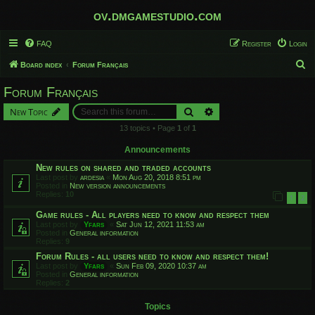
ov.dmgamestudio.com
FAQ
Register
Login
S
Board index
Forum Français
e
Forum Français
a
Search
Advanced search
New Topic
r
13 topics • Page
1
of
1
c
h
Announcements
New rules on shared and traded accounts
Last post by
ardesia
«
Mon Aug 20, 2018 8:51 pm
Posted in
New version announcements
Replies:
10
1
2
Game rules - All players need to know and respect them
Last post by
Yfars
«
Sat Jun 12, 2021 11:53 am
Posted in
General information
Replies:
9
Forum Rules - all users need to know and respect them!
Last post by
Yfars
«
Sun Feb 09, 2020 10:37 am
Posted in
General information
Replies:
2
Topics