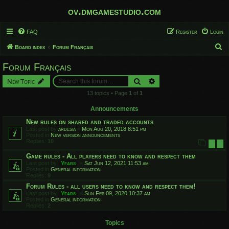
ov.dmgamestudio.com
FAQ
Register
Login
S
Board index
Forum Français
e
Forum Français
a
Search
Advanced search
New Topic
r
13 topics • Page
1
of
1
c
h
Announcements
New rules on shared and traded accounts
Last post by
ardesia
«
Mon Aug 20, 2018 8:51 pm
Posted in
New version announcements
Replies:
10
1
2
Game rules - All players need to know and respect them
Last post by
Yfars
«
Sat Jun 12, 2021 11:53 am
Posted in
General information
Replies:
9
Forum Rules - all users need to know and respect them!
Last post by
Yfars
«
Sun Feb 09, 2020 10:37 am
Posted in
General information
Replies:
2
Topics