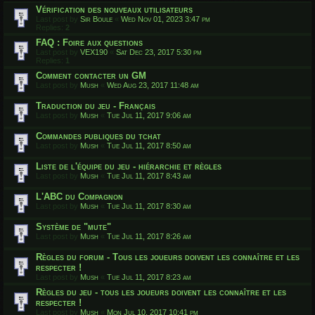
Vérification des nouveaux utilisateurs
Last post by
Sir Boule
«
Wed Nov 01, 2023 3:47 pm
Replies:
2
FAQ : Foire aux questions
Last post by
VEX190
«
Sat Dec 23, 2017 5:30 pm
Replies:
1
Comment contacter un GM
Last post by
Mush
«
Wed Aug 23, 2017 11:48 am
Traduction du jeu - Français
Last post by
Mush
«
Tue Jul 11, 2017 9:06 am
Commandes publiques du tchat
Last post by
Mush
«
Tue Jul 11, 2017 8:50 am
Liste de l'équipe du jeu - hiérarchie et règles
Last post by
Mush
«
Tue Jul 11, 2017 8:43 am
L'ABC du Compagnon
Last post by
Mush
«
Tue Jul 11, 2017 8:30 am
Système de "mute"
Last post by
Mush
«
Tue Jul 11, 2017 8:26 am
Règles du forum - Tous les joueurs doivent les connaître et les
respecter !
Last post by
Mush
«
Tue Jul 11, 2017 8:23 am
Règles du jeu - tous les joueurs doivent les connaître et les
respecter !
Last post by
Mush
«
Mon Jul 10, 2017 10:41 pm