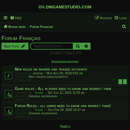
ov.dmgamestudio.com
FAQ
Register
Login
S
Board index
Forum Français
e
Forum Français
a
Search
Advanced search
New Topic
r
13 topics • Page
1
of
1
c
h
Announcements
New rules on shared and traded accounts
Last post by
ardesia
«
Mon Aug 20, 2018 8:51 pm
Posted in
New version announcements
Replies:
10
1
2
Game rules - All players need to know and respect them
Last post by
Yfars
«
Sat Jun 12, 2021 11:53 am
Posted in
General information
Replies:
9
Forum Rules - all users need to know and respect them!
Last post by
Yfars
«
Sun Feb 09, 2020 10:37 am
Posted in
General information
Replies:
2
Topics