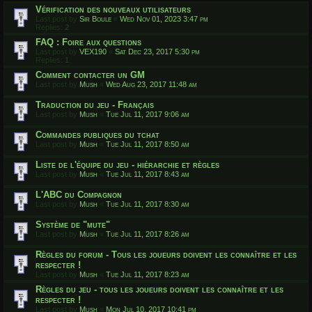
Vérification des nouveaux utilisateurs
Last post by
Sir Boule
«
Wed Nov 01, 2023 3:47 pm
Replies:
2
FAQ : Foire aux questions
Last post by
VEX190
«
Sat Dec 23, 2017 5:30 pm
Replies:
1
Comment contacter un GM
Last post by
Mush
«
Wed Aug 23, 2017 11:48 am
Traduction du jeu - Français
Last post by
Mush
«
Tue Jul 11, 2017 9:06 am
Commandes publiques du tchat
Last post by
Mush
«
Tue Jul 11, 2017 8:50 am
Liste de l'équipe du jeu - hiérarchie et règles
Last post by
Mush
«
Tue Jul 11, 2017 8:43 am
L'ABC du Compagnon
Last post by
Mush
«
Tue Jul 11, 2017 8:30 am
Système de "mute"
Last post by
Mush
«
Tue Jul 11, 2017 8:26 am
Règles du forum - Tous les joueurs doivent les connaître et les
respecter !
Last post by
Mush
«
Tue Jul 11, 2017 8:23 am
Règles du jeu - tous les joueurs doivent les connaître et les
respecter !
Last post by
Mush
«
Mon Jul 10, 2017 10:41 pm