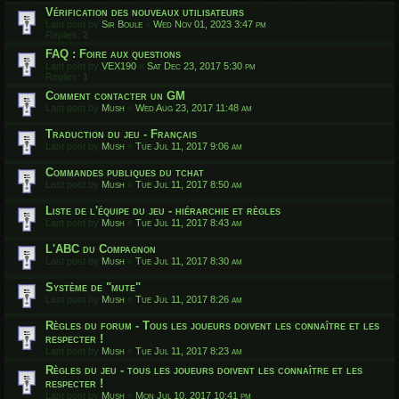
Vérification des nouveaux utilisateurs
Last post by
Sir Boule
«
Wed Nov 01, 2023 3:47 pm
Replies:
2
FAQ : Foire aux questions
Last post by
VEX190
«
Sat Dec 23, 2017 5:30 pm
Replies:
1
Comment contacter un GM
Last post by
Mush
«
Wed Aug 23, 2017 11:48 am
Traduction du jeu - Français
Last post by
Mush
«
Tue Jul 11, 2017 9:06 am
Commandes publiques du tchat
Last post by
Mush
«
Tue Jul 11, 2017 8:50 am
Liste de l'équipe du jeu - hiérarchie et règles
Last post by
Mush
«
Tue Jul 11, 2017 8:43 am
L'ABC du Compagnon
Last post by
Mush
«
Tue Jul 11, 2017 8:30 am
Système de "mute"
Last post by
Mush
«
Tue Jul 11, 2017 8:26 am
Règles du forum - Tous les joueurs doivent les connaître et les
respecter !
Last post by
Mush
«
Tue Jul 11, 2017 8:23 am
Règles du jeu - tous les joueurs doivent les connaître et les
respecter !
Last post by
Mush
«
Mon Jul 10, 2017 10:41 pm