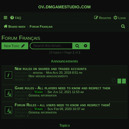
ov.dmgamestudio.com
FAQ
Register
Login
S
Board index
Forum Français
e
Forum Français
a
Search
Advanced search
New Topic
r
13 topics • Page
1
of
1
c
h
Announcements
New rules on shared and traded accounts
Last post by
ardesia
«
Mon Aug 20, 2018 8:51 pm
Posted in
New version announcements
Replies:
10
1
2
Game rules - All players need to know and respect them
Last post by
Yfars
«
Sat Jun 12, 2021 11:53 am
Posted in
General information
Replies:
9
Forum Rules - all users need to know and respect them!
Last post by
Yfars
«
Sun Feb 09, 2020 10:37 am
Posted in
General information
Replies:
2
Topics