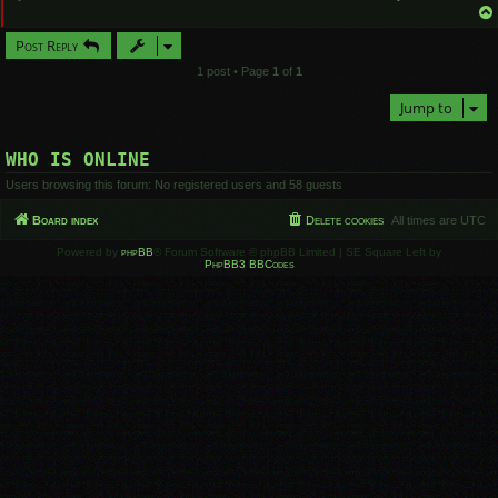
Post Reply
1 post • Page
1
of
1
Jump to
WHO IS ONLINE
Users browsing this forum: No registered users and 58 guests
Board index
Delete cookies
All times are
UTC
Powered by
phpBB
® Forum Software © phpBB Limited | SE Square Left by
PhpBB3 BBCodes