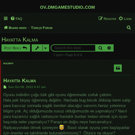
ov.dmgamestudio.com
FAQ
Register
Login
S
Board index
Türkçe Forum
e
Hayatta Kalma
a
Search
Advanced sear
Post Reply
r
1 post • Page
1
of
1
c
boldboy
h
Hayatta Kalma
P
Sun Oct 09, 2022 6:47 am
o
s
Oyunu indirdim çoğu türk gibi oyunu öğrenmede zorluk çektim.
t
Hala pek birşey öğrenmiş değilim. Haritada bug böcek öldürüp itemi satip
para kasıcaz sonrada saglik itemleri alacağız sanırım.henüz yeterince
bilgim yok. Aç olduğumuzda susuz olduğumuzda ne yapmalıyız? Nasıl
para kazanırız sağlık radrasyon hastalık bunları tedavi etmek için oyun
başında neler yapmalıyız? Parayı en doğru neye harcamalıyız.
Radyasyondan ölmek üzereyim
. Basit olarak oyuna yeni başlayanlar
için öneriler ve taktiklerde bulunabilirmisiniz?. Ölünce ne oluyor?