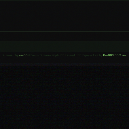
Powered by
phpBB
® Forum Software © phpBB Limited | SE Square Left by
PhpBB3 BBCodes