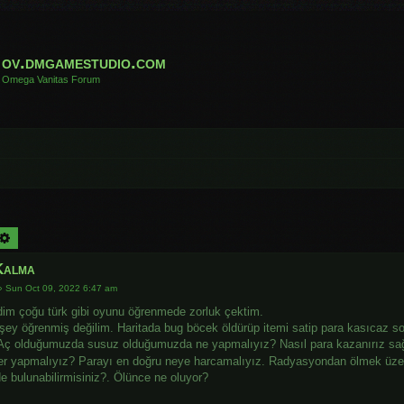
ov.dmgamestudio.com
Omega Vanitas Forum
arch
Advanced search
Kalma
»
Sun Oct 09, 2022 6:47 am
dim çoğu türk gibi oyunu öğrenmede zorluk çektim.
rşey öğrenmiş değilim. Haritada bug böcek öldürüp itemi satip para kasıcaz so
 Aç olduğumuzda susuz olduğumuzda ne yapmalıyız? Nasıl para kazanırız sağl
er yapmalıyız? Parayı en doğru neye harcamalıyız. Radyasyondan ölmek üz
de bulunabilirmisiniz?. Ölünce ne oluyor?