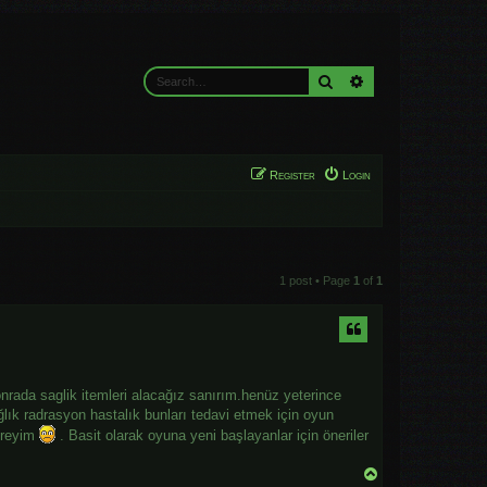
Search
Advanced search
Register
Login
1 post • Page
1
of
1
nrada saglik itemleri alacağız sanırım.henüz yeterince
ık radrasyon hastalık bunları tedavi etmek için oyun
ereyim
. Basit olarak oyuna yeni başlayanlar için öneriler
T