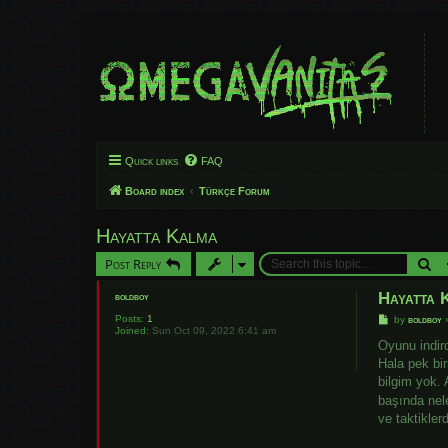
Quick links
FAQ
Board index
Türkçe Forum
Hayatta Kalma
Se
Post Reply
Hayatta 
boldboy
Posts:
1
P
by
boldboy
Joined:
Sun Oct 09, 2022 6:41 am
o
s
Oyunu indir
t
Hala pek bi
bilgim yok.
başında nel
ve taktikler