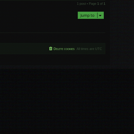
o
1 post • Page
1
of
1
p
Jump to
Delete cookies
All times are
UTC