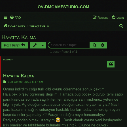
ov.dmgamestudio.com
FAQ
Register
Login
S
Board index
Türkçe Forum
e
Hayatta Kalma
a
Search
Advanced sear
Post Reply
r
1 post • Page
1
of
1
c
boldboy
h
Hayatta Kalma
P
Sun Oct 09, 2022 6:47 am
o
s
Oyunu indirdim çoğu türk gibi oyunu öğrenmede zorluk çektim.
t
Hala pek birşey öğrenmiş değilim. Haritada bug böcek öldürüp itemi satip
para kasıcaz sonrada saglik itemleri alacağız sanırım.henüz yeterince
bilgim yok. Aç olduğumuzda susuz olduğumuzda ne yapmalıyız? Nasıl
para kazanırız sağlık radrasyon hastalık bunları tedavi etmek için oyun
başında neler yapmalıyız? Parayı en doğru neye harcamalıyız.
Radyasyondan ölmek üzereyim
. Basit olarak oyuna yeni başlayanlar
için öneriler ve taktiklerde bulunabilirmisiniz?. Ölünce ne oluyor?