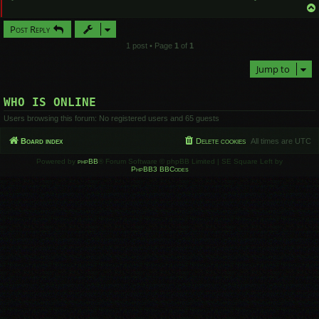
Post Reply
1 post • Page
1
of
1
Jump to
WHO IS ONLINE
Users browsing this forum: No registered users and 65 guests
Board index
Delete cookies
All times are
UTC
Powered by
phpBB
® Forum Software © phpBB Limited | SE Square Left by
PhpBB3 BBCodes