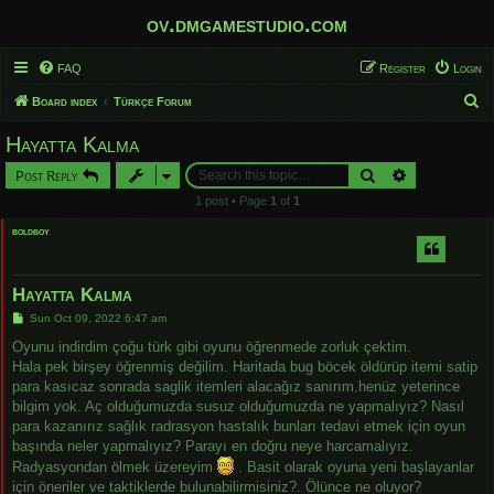
ov.dmgamestudio.com
FAQ
Register
Login
S
Board index
Türkçe Forum
e
Hayatta Kalma
a
Search
Advanced sear
Post Reply
r
1 post • Page
1
of
1
c
boldboy
h
Hayatta Kalma
P
Sun Oct 09, 2022 6:47 am
o
s
Oyunu indirdim çoğu türk gibi oyunu öğrenmede zorluk çektim.
t
Hala pek birşey öğrenmiş değilim. Haritada bug böcek öldürüp itemi satip
para kasıcaz sonrada saglik itemleri alacağız sanırım.henüz yeterince
bilgim yok. Aç olduğumuzda susuz olduğumuzda ne yapmalıyız? Nasıl
para kazanırız sağlık radrasyon hastalık bunları tedavi etmek için oyun
başında neler yapmalıyız? Parayı en doğru neye harcamalıyız.
Radyasyondan ölmek üzereyim
. Basit olarak oyuna yeni başlayanlar
için öneriler ve taktiklerde bulunabilirmisiniz?. Ölünce ne oluyor?