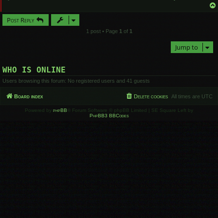
Post Reply
1 post • Page
1
of
1
Jump to
WHO IS ONLINE
Users browsing this forum: No registered users and 41 guests
Board index
Delete cookies
All times are
UTC
Powered by
phpBB
® Forum Software © phpBB Limited | SE Square Left by
PhpBB3 BBCodes