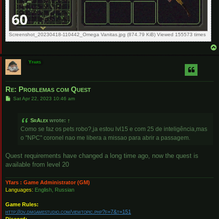
Screenshot_20230418-110442_Omega Vanitas.jpg (874.79 KiB) Viewed 155573 times
Yfars
Re: Problemas com Quest
P
Sat Apr 22, 2023 10:46 am
o
s
t
SrAlex
wrote:
↑
Como se faz os pets robo?,ja estou lvl15 e com 25 de inteligência,mas
o "NPC" coronel nao me libera a missao para abrir a passagem.
Quest requirements have changed a long time ago, now the quest is
available from level 20
Yfars : Game Administrator (GM)
Languages:
English, Russian
Game Rules:
http://ov.dmgamestudio.com/viewtopic.php?f=7&t=151