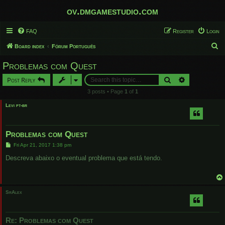
ov.dmgamestudio.com
FAQ
Register
Login
S
Board index
Fórum Português
e
Problemas com Quest
a
Search
Advanced sear
Post Reply
r
3 posts • Page
1
of
1
c
Levi pt-br
h
Problemas com Quest
P
Fri Apr 21, 2017 1:38 pm
o
s
Descreva abaixo o eventual problema que está tendo.
t
SrAlex
Re: Problemas com Quest