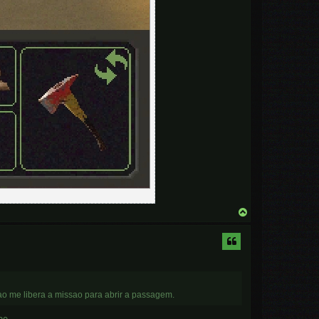
T
o
p
ao me libera a missao para abrir a passagem.