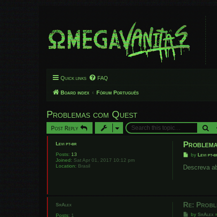
Quick links
FAQ
Board index
Fórum Português
Problemas com Quest
Se
Post Reply
Problema
Levi pt-br
Posts:
13
P
by
Levi pt-b
Joined:
Sat Apr 01, 2017 10:12 pm
o
Location:
Brasil
s
Descreva ab
t
Re: Probl
SrAlex
P
by
SrAlex
Posts:
1