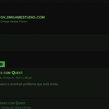
ov.dmgamestudio.com
Omega Vanitas Forum
arch
Advanced search
s com Quest
r
»
Fri Apr 21, 2017 1:38 pm
aixo o eventual problema que está tendo.
emas com Quest
»
Tue Apr 18, 2023 2:27 pm