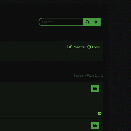
Search
Advanced search
Register
Login
3 posts • Page
1
of
1
T
o
p