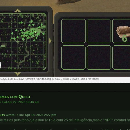
20230418-110442_Omega Vanitas.jpg (874.79 KiB) Viewed 156479 times
emas com Quest
»
Sat Apr 22, 2023 10:46 am
lex
wrote:
↑
Tue Apr 18, 2023 2:27 pm
e faz os pets robo?,ja estou lvl15 e com 25 de inteligência,mas o "NPC" coronel n