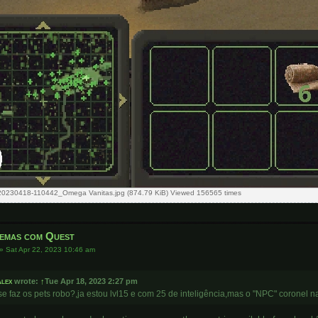
20230418-110442_Omega Vanitas.jpg (874.79 KiB) Viewed 156565 times
emas com Quest
»
Sat Apr 22, 2023 10:46 am
lex
wrote:
↑
Tue Apr 18, 2023 2:27 pm
e faz os pets robo?,ja estou lvl15 e com 25 de inteligência,mas o "NPC" coronel n