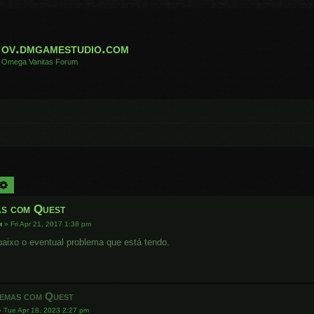
ov.dmgamestudio.com
Omega Vanitas Forum
arch
Advanced search
s com Quest
r
»
Fri Apr 21, 2017 1:38 pm
aixo o eventual problema que está tendo.
emas com Quest
»
Tue Apr 18, 2023 2:27 pm