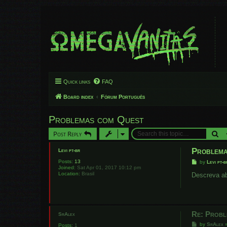
Quick links
FAQ
Board index
Fórum Português
Problemas com Quest
Se
Post Reply
Problema
Levi pt-br
Posts:
13
P
by
Levi pt-b
Joined:
Sat Apr 01, 2017 10:12 pm
o
Location:
Brasil
s
Descreva ab
t
Re: Probl
SrAlex
P
by
SrAlex
Posts:
1