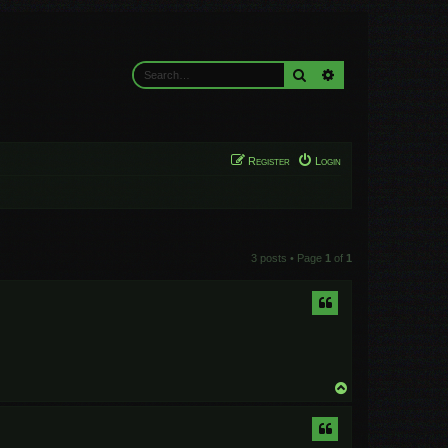
Search
Advanced search
Register
Login
3 posts • Page
1
of
1
T
o
p