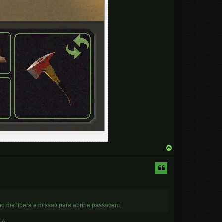
T
o
p
ao me libera a missao para abrir a passagem.