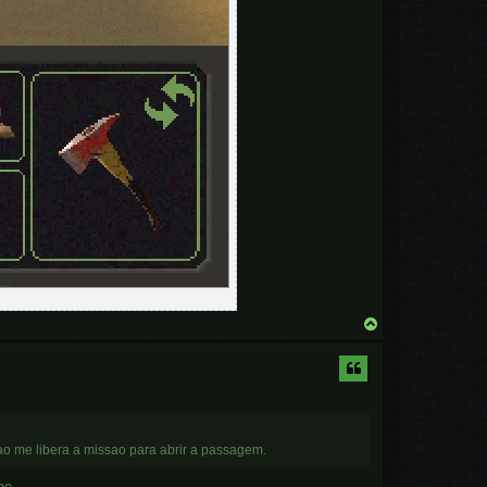
T
o
p
ao me libera a missao para abrir a passagem.