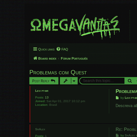
Quick links
FAQ
Board index
Fórum Português
Problemas com Quest
Se
Post Reply
Problema
Levi pt-br
Posts:
13
P
by
Levi pt-b
Joined:
Sat Apr 01, 2017 10:12 pm
o
Location:
Brasil
s
Descreva ab
t
Re: Probl
SrAlex
P
by
SrAlex
Posts:
1