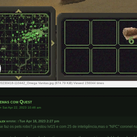
20230418-110442_Omega Vanitas.jpg (874.79 KiB) Viewed 156044 times
emas com Quest
»
Sat Apr 22, 2023 10:46 am
lex
wrote:
↑
Tue Apr 18, 2023 2:27 pm
e faz os pets robo?,ja estou lvl15 e com 25 de inteligência,mas o "NPC" coronel n