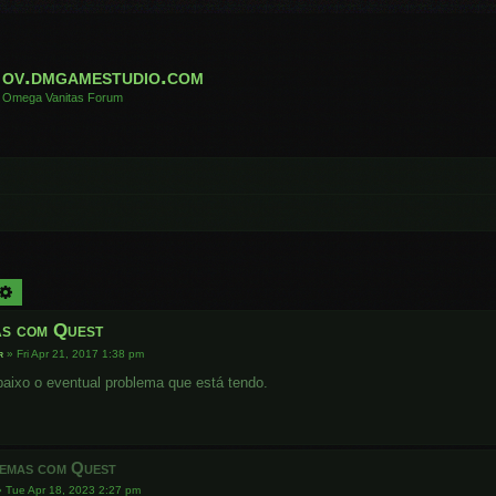
ov.dmgamestudio.com
Omega Vanitas Forum
arch
Advanced search
s com Quest
r
»
Fri Apr 21, 2017 1:38 pm
aixo o eventual problema que está tendo.
emas com Quest
»
Tue Apr 18, 2023 2:27 pm