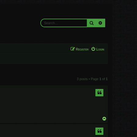
Search
Advanced search
Register
Login
3 posts • Page
1
of
1
T
o
p