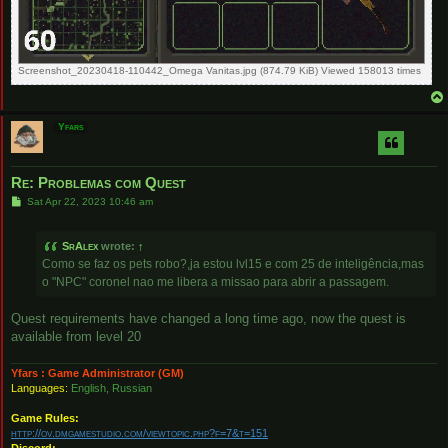
Screenshot_20230418-110442_Omega Vanitas.jpg (874.79 KiB) Viewed 158013 times
Yfars
Re: Problemas com Quest
P
Sat Apr 22, 2023 10:46 am
o
s
t
SrAlex
wrote:
↑
Como se faz os pets robo?,ja estou lvl15 e com 25 de inteligência,mas
o "NPC" coronel nao me libera a missao para abrir a passagem.
Quest requirements have changed a long time ago, now the quest is
available from level 20
Yfars : Game Administrator (GM)
Languages:
English, Russian
Game Rules:
http://ov.dmgamestudio.com/viewtopic.php?f=7&t=151