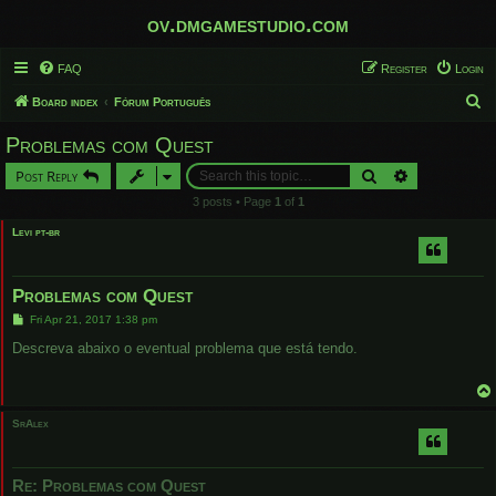
ov.dmgamestudio.com
FAQ
Register
Login
S
Board index
Fórum Português
e
Problemas com Quest
a
Search
Advanced sear
Post Reply
r
3 posts • Page
1
of
1
c
Levi pt-br
h
Problemas com Quest
P
Fri Apr 21, 2017 1:38 pm
o
s
Descreva abaixo o eventual problema que está tendo.
t
SrAlex
Re: Problemas com Quest