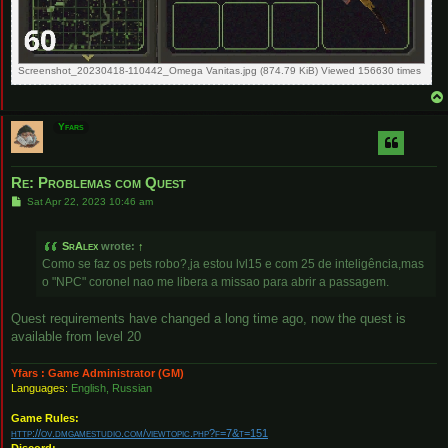
Screenshot_20230418-110442_Omega Vanitas.jpg (874.79 KiB) Viewed 156630 times
Yfars
Re: Problemas com Quest
P
Sat Apr 22, 2023 10:46 am
o
s
t
SrAlex
wrote:
↑
Como se faz os pets robo?,ja estou lvl15 e com 25 de inteligência,mas
o "NPC" coronel nao me libera a missao para abrir a passagem.
Quest requirements have changed a long time ago, now the quest is
available from level 20
Yfars : Game Administrator (GM)
Languages:
English, Russian
Game Rules:
http://ov.dmgamestudio.com/viewtopic.php?f=7&t=151