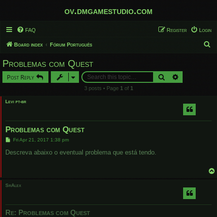
ov.dmgamestudio.com
FAQ
Register
Login
S
Board index
Fórum Português
e
Problemas com Quest
a
Search
Advanced sear
Post Reply
r
3 posts • Page
1
of
1
c
Levi pt-br
h
Problemas com Quest
P
Fri Apr 21, 2017 1:38 pm
o
s
Descreva abaixo o eventual problema que está tendo.
t
SrAlex
Re: Problemas com Quest