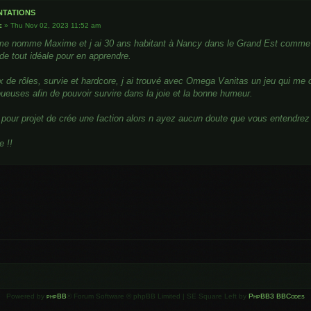
ntations
e
»
Thu Nov 02, 2023 11:52 am
 me nomme Maxime et j ai 30 ans habitant à Nancy dans le Grand Est comme on
 de tout idéale pour en apprendre.
 de rôles, survie et hardcore, j ai trouvé avec Omega Vanitas un jeu qui me c
oueuses afin de pouvoir survire dans la joie et la bonne humeur.
ur pour projet de crée une faction alors n ayez aucun doute que vous entendre
e !!
Powered by
phpBB
® Forum Software © phpBB Limited | SE Square Left by
PhpBB3 BBCodes