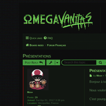
Quick links
FAQ
Board index
Forum Français
Présentations
Se
Post Reply
Présenta
P
by
Mush
»
o
s
Bonjour à toi
t
Nous voulon
Mush
Posts:
29
C'est pourqu
Joined:
Sat Apr 01, 2017 3:38 pm
Location:
Montpellier, France
C