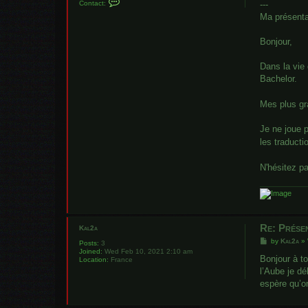
Contact:
---
o
n
Ma présenta
t
a
c
Bonjour,
t
M
u
Dans la vie 
s
Bachelor.
h
Mes plus gr
Je ne joue 
les traduct
N'hésitez p
Re: Prése
Kal2a
P
by
Kal2a
»
Posts:
3
o
Joined:
Wed Feb 10, 2021 2:10 am
s
Bonjour à to
Location:
France
t
l’Aube je dé
espère qu’o