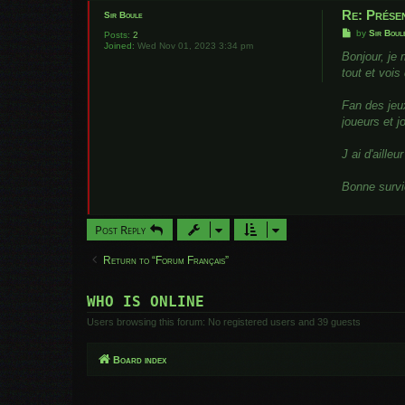
Re: Prése
Sir Boule
P
by
Sir Boul
Posts:
2
o
Joined:
Wed Nov 01, 2023 3:34 pm
s
Bonjour, je
t
tout et vois
Fan des jeux
joueurs et j
J ai d'aille
Bonne survi
Post Reply
Return to “Forum Français”
WHO IS ONLINE
Users browsing this forum: No registered users and 39 guests
Board index