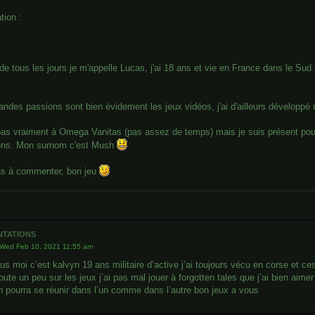
tion :
de tous les jours je m'appelle Lucas, j'ai 18 ans et vie en France dans le Sud
andes passions sont bien évidement les jeux vidéos, j'ai d'ailleurs déve
pas vraiment à Omega Vanitas (pas assez de temps) mais je suis présent pour
ions. Mon surnom c'est Mush
as à commenter, bon jeu
ntations
Wed Feb 10, 2021 11:55 am
us moi c’est kalvyn 19 ans militaire d’active j’ai toujours vécu en corse et c
bute un peu sur les jeux j’ai pas mal jouer à forgotten tales que j’ai bien aimer 
n pourra se réunir dans l’un comme dans l’autre bon jeux a vous