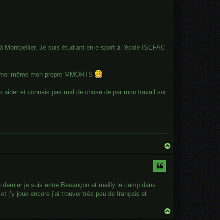
 à Montpellier. Je suis étudiant en e-sport à l'école ISEFAC
loppé moi même mon propre MMORTS
 aider et connais pas mal de chose de par mon travail sur
T
o
p
es dernier je suis entre Besançon et mailly le camp dans
et j’y joue encore j’ai trouver très peu de français et
T
o