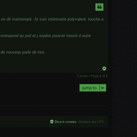
p
 dit maintenant. Je suis intérimaire polyvalent, touche a
orrespond au poil et j espére pouvoir trouvé d autre
z de nouveau parlé de moi.
T
o
3 posts • Page
1
of
1
p
Jump to
Delete cookies
All times are
UTC