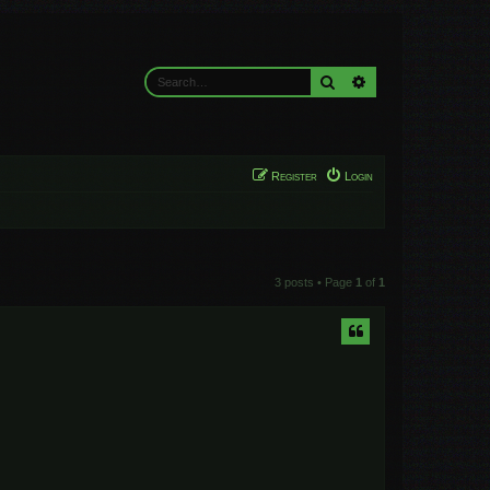
Search
Advanced search
Register
Login
3 posts • Page
1
of
1