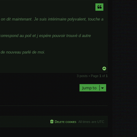
p
 dit maintenant. Je suis intérimaire polyvalent, touche a
orrespond au poil et j espére pouvoir trouvé d autre
z de nouveau parlé de moi.
T
o
3 posts • Page
1
of
1
p
Jump to
Delete cookies
All times are
UTC