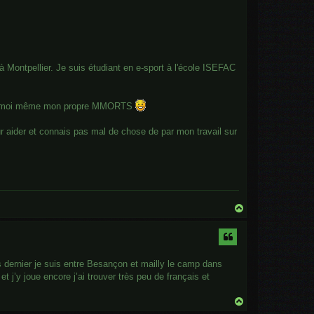
 à Montpellier. Je suis étudiant en e-sport à l'école ISEFAC
loppé moi même mon propre MMORTS
 aider et connais pas mal de chose de par mon travail sur
T
o
p
es dernier je suis entre Besançon et mailly le camp dans
et j’y joue encore j’ai trouver très peu de français et
T
o