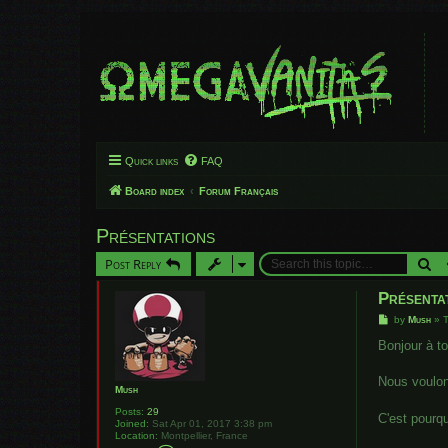
Quick links
FAQ
Board index
Forum Français
Présentations
Se
Post Reply
Présenta
P
by
Mush
»
o
s
Bonjour à toi
t
Nous voulon
Mush
Posts:
29
C'est pourqu
Joined:
Sat Apr 01, 2017 3:38 pm
Location:
Montpellier, France
C