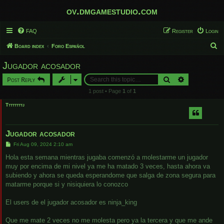
ov.dmgamestudio.com
FAQ
Register
Login
S
Board index
Foro Español
e
Jugador acosador
a
Search
Advanced sear
Post Reply
r
1 post • Page
1
of
1
c
Ttttttttj
h
Jugador acosador
P
Fri Aug 09, 2024 2:10 am
o
s
Hola esta semana mientras jugaba comenzó a molestarme un jugador
t
muy por encima de mi nivel ya me ha matado 3 veces, hasta ahora va
subiendo y ahora se queda esperandome que salga de zona segura para
matarme porque si y nisiquiera lo conozco
El users de el jugador acosador es ninja_king
Que me mate 2 veces no me molesta pero ya la tercera y que me ande