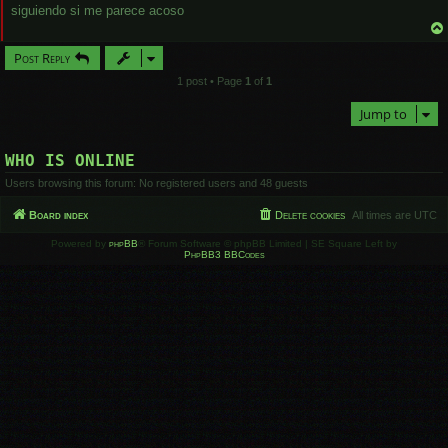
siguiendo si me parece acoso
Post Reply
1 post • Page
1
of
1
Jump to
WHO IS ONLINE
Users browsing this forum: No registered users and 48 guests
Board index
Delete cookies
All times are
UTC
Powered by
phpBB
® Forum Software © phpBB Limited | SE Square Left by
PhpBB3 BBCodes