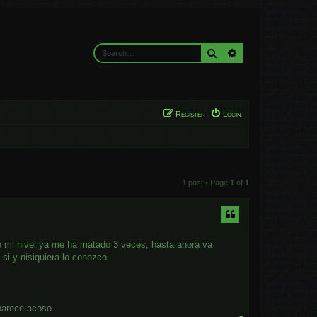
Search
Advanced search
Register
Login
1 post • Page
1
of
1
 mi nivel ya me ha matado 3 veces, hasta ahora va
i y nisiquiera lo conozco
parece acoso