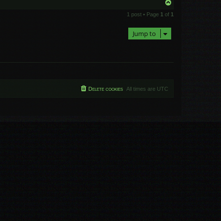
T
o
1 post • Page
1
of
1
p
Jump to
Delete cookies
All times are
UTC