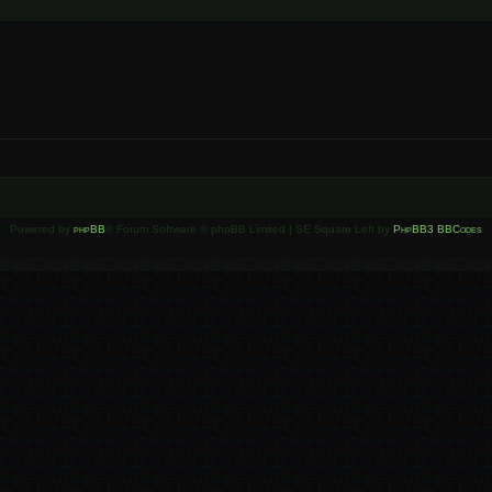
Powered by
phpBB
® Forum Software © phpBB Limited | SE Square Left by
PhpBB3 BBCodes