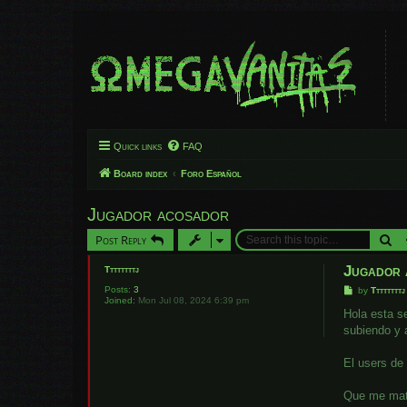
Quick links
FAQ
Board index
Foro Español
Jugador acosador
Se
Post Reply
Jugador 
Ttttttttj
Posts:
3
P
by
Ttttttttj
Joined:
Mon Jul 08, 2024 6:39 pm
o
s
Hola esta s
t
subiendo y 
El users de
Que me mate