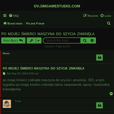
ov.dmgamestudio.com
FAQ
Register
Login
S
Board index
Polskie Forum
e
po mojej śmierci maszyna do szycia zniknęła
a
Search
Advanced sear
Post Reply
r
3 posts • Page
1
of
1
c
Kkkkk
h
po mojej śmierci maszyna do szycia zniknęła
P
Sat Sep 28, 2024 8:50 am
o
s
po mojej śmierci zniknęła maszyna do szycia i amunicja .303, w tym
t
tygodniu po mojej śmierci zniknęła także naramiennik opony i kamizelka
kuloodporna
Yfars