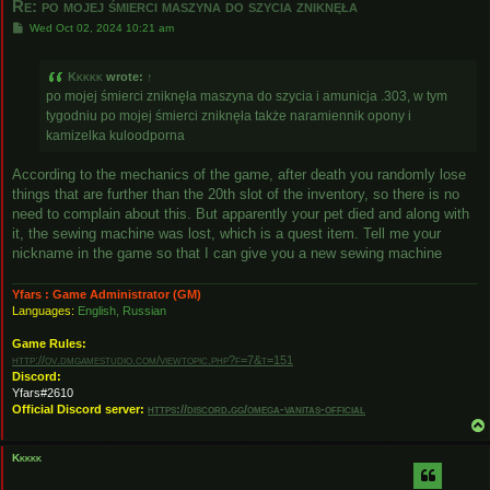
Re: po mojej śmierci maszyna do szycia zniknęła
P
Wed Oct 02, 2024 10:21 am
o
s
t
Kkkkk
wrote:
↑
po mojej śmierci zniknęła maszyna do szycia i amunicja .303, w tym
tygodniu po mojej śmierci zniknęła także naramiennik opony i
kamizelka kuloodporna
According to the mechanics of the game, after death you randomly lose
things that are further than the 20th slot of the inventory, so there is no
need to complain about this. But apparently your pet died and along with
it, the sewing machine was lost, which is a quest item. Tell me your
nickname in the game so that I can give you a new sewing machine
Yfars : Game Administrator (GM)
Languages:
English, Russian
Game Rules:
http://ov.dmgamestudio.com/viewtopic.php?f=7&t=151
Discord:
Yfars#2610
Official Discord server:
https://discord.gg/omega-vanitas-official
Kkkkk