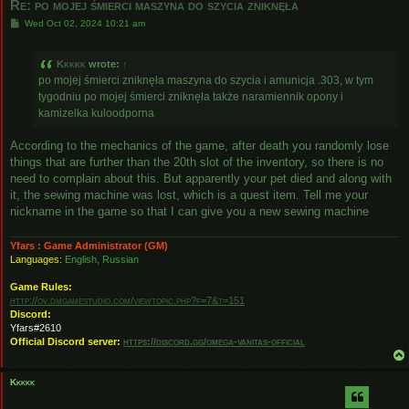
Re: po mojej śmierci maszyna do szycia zniknęła
P
Wed Oct 02, 2024 10:21 am
o
s
t
Kkkkk
wrote:
↑
po mojej śmierci zniknęła maszyna do szycia i amunicja .303, w tym
tygodniu po mojej śmierci zniknęła także naramiennik opony i
kamizelka kuloodporna
According to the mechanics of the game, after death you randomly lose
things that are further than the 20th slot of the inventory, so there is no
need to complain about this. But apparently your pet died and along with
it, the sewing machine was lost, which is a quest item. Tell me your
nickname in the game so that I can give you a new sewing machine
Yfars : Game Administrator (GM)
Languages:
English, Russian
Game Rules:
http://ov.dmgamestudio.com/viewtopic.php?f=7&t=151
Discord:
Yfars#2610
Official Discord server:
https://discord.gg/omega-vanitas-official
Kkkkk