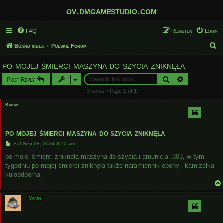
ov.dmgamestudio.com
FAQ
Register
Login
S
Board index
Polskie Forum
e
po mojej śmierci maszyna do szycia zniknęła
a
Search
Advanced sear
Post Reply
r
3 posts • Page
1
of
1
c
Kkkkk
h
po mojej śmierci maszyna do szycia zniknęła
P
Sat Sep 28, 2024 8:50 am
o
s
po mojej śmierci zniknęła maszyna do szycia i amunicja .303, w tym
t
tygodniu po mojej śmierci zniknęła także naramiennik opony i kamizelka
kuloodporna
Yfars