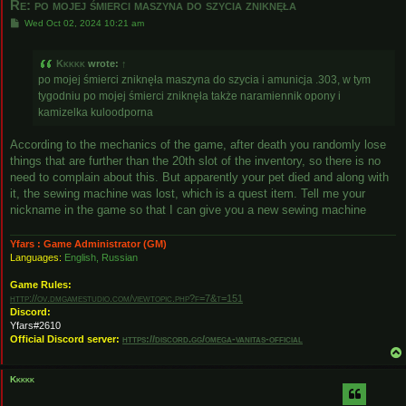
Re: po mojej śmierci maszyna do szycia zniknęła
P
Wed Oct 02, 2024 10:21 am
o
s
t
Kkkkk
wrote:
↑
po mojej śmierci zniknęła maszyna do szycia i amunicja .303, w tym
tygodniu po mojej śmierci zniknęła także naramiennik opony i
kamizelka kuloodporna
According to the mechanics of the game, after death you randomly lose
things that are further than the 20th slot of the inventory, so there is no
need to complain about this. But apparently your pet died and along with
it, the sewing machine was lost, which is a quest item. Tell me your
nickname in the game so that I can give you a new sewing machine
Yfars : Game Administrator (GM)
Languages:
English, Russian
Game Rules:
http://ov.dmgamestudio.com/viewtopic.php?f=7&t=151
Discord:
Yfars#2610
Official Discord server:
https://discord.gg/omega-vanitas-official
Kkkkk