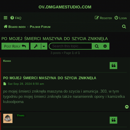
ov.dmgamestudio.com
FAQ
Register
Login
S
Board index
Polskie Forum
e
po mojej śmierci maszyna do szycia zniknęła
a
Search
Advanced sear
Post Reply
r
3 posts • Page
1
of
1
c
Kkkkk
h
po mojej śmierci maszyna do szycia zniknęła
P
Sat Sep 28, 2024 8:50 am
o
s
po mojej śmierci zniknęła maszyna do szycia i amunicja .303, w tym
t
tygodniu po mojej śmierci zniknęła także naramiennik opony i kamizelka
kuloodporna
Yfars