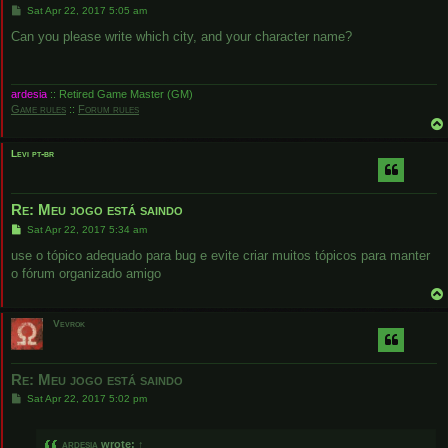
P
Sat Apr 22, 2017 5:05 am
o
s
Can you please write which city, and your character name?
t
ardesia
:: Retired Game Master (GM)
Game rules
::
Forum rules
Levi pt-br
Re: Meu jogo está saindo
P
Sat Apr 22, 2017 5:34 am
o
s
use o tópico adequado para bug e evite criar muitos tópicos para manter
t
o fórum organizado amigo
Vevrok
Re: Meu jogo está saindo
P
Sat Apr 22, 2017 5:02 pm
o
s
t
ardesia
wrote:
↑