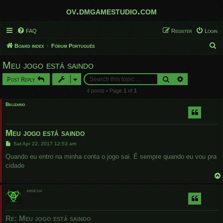
ov.dmgamestudio.com
FAQ
Register
Login
S
Board index
Fórum Português
e
Meu jogo está saindo
a
Search
Advanced sear
Post Reply
r
4 posts • Page
1
of
1
c
Belizario
h
Meu jogo está saindo
P
Sat Apr 22, 2017 12:53 am
o
s
Quando eu entro na minha conta o jogo sai. É sempre quando eu vou pra
t
cidade
ardesia
Re: Meu jogo está saindo