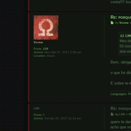
conta!!!! Is
Re: porqu
P
by
Vevrok
o
s
t
LN
Meu de
Vevrok
50 isso
Posts:
108
Isso va
Joined:
Mon Mar 27, 2017 2:08 am
Location:
Brazil
Bem, obriga
o que foi di
E sobre re-
Languages: Po
Re: porqu
LNK
P
by
LNK
»
M
Posts:
6
o
Joined:
Sat Apr 22, 2017 11:14 am
s
quero te da
t
acho que vo