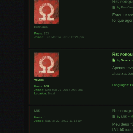
Re: porqu
P
by
BlitzCra
o
s
Estou usand
t
foi que ago
BlitzCraig
Posts:
153
Joined:
Tue Mar 14, 2017 12:26 pm
Re: porqu
P
by
Vevrok
o
s
Apenas teve
t
atualizacõe
Vevrok
Languages: Po
Posts:
108
Joined:
Mon Mar 27, 2017 2:08 am
Location:
Brazil
Re: porqu
LNK
P
by
LNK
»
M
Posts:
6
o
Joined:
Sat Apr 22, 2017 11:14 am
s
Meu deus *0
t
LVL 50 isso 