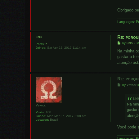
Obrigado pe
Languages: Po
Re: porqu
LNK
P
by
LNK
»
M
Posts:
6
o
Joined:
Sat Apr 22, 2017 11:14 am
s
Na minha op
t
gastar o tem
atenção est
Re: porqu
P
by
Vevrok
o
s
t
LN
Na min
Vevrok
gastar 
Posts:
108
atençã
Joined:
Mon Mar 27, 2017 2:08 am
Location:
Brazil
Você pode s
Languages: Po