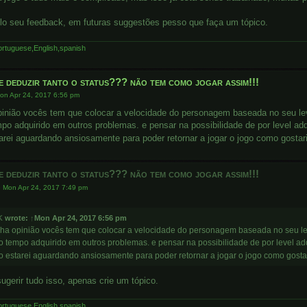
lo seu feedback, em futuras suggestões pesso que faça um tópico.
rtuguese,English,spanish
e deduzir tanto o status??? não tem como jogar assim!!!
on Apr 24, 2017 6:56 pm
inião vocês tem que colocar a velocidade do personagem baseada no seu leve
po adquirido em outros problemas. e pensar na possibilidade de por level adqu
arei aguardando ansiosamente para poder retornar a jogar o jogo como gosta
e deduzir tanto o status??? não tem como jogar assim!!!
»
Mon Apr 24, 2017 7:49 pm
K
wrote:
↑
Mon Apr 24, 2017 6:56 pm
ha opinião vocês tem que colocar a velocidade do personagem baseada no seu lev
o tempo adquirido em outros problemas. e pensar na possibilidade de por level adqu
o estarei aguardando ansiosamente para poder retornar a jogar o jogo como gost
ugerir tudo isso, apenas crie um tópico.
rtuguese,English,spanish