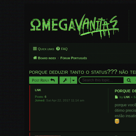
Quick links
FAQ
Board index
Fórum Português
porque deduzir tanto o status??? não te
Se
Post Reply
porque de
LNK
Posts:
6
P
by
LNK
»
S
Joined:
Sat Apr 22, 2017 11:14 am
o
s
porque você
t
ótimo preci
estão insati