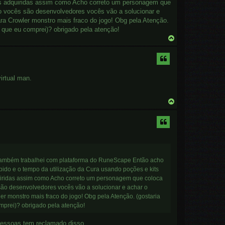
des adquiridas assim como Acho correto um personagem que
o vocês são desenvolvedores vocês vão a solucionar e
para Crowler monstro mais fraco do jogo! Obg pela Atenção.
s que eu comprei)? obrigado pela atenção!
T
o
p
irtual man.
T
o
p
á também trabalhei com plataforma do RuneScape Então acho
do e o tempo da utilização da Cura usando poções e kits
quiridas assim como Acho correto um personagem que coloca
ão desenvolvedores vocês vão a solucionar e achar o
ler monstro mais fraco do jogo! Obg pela Atenção. (gostaria
omprei)? obrigado pela atenção!
 pessoas tem reclamado disso.