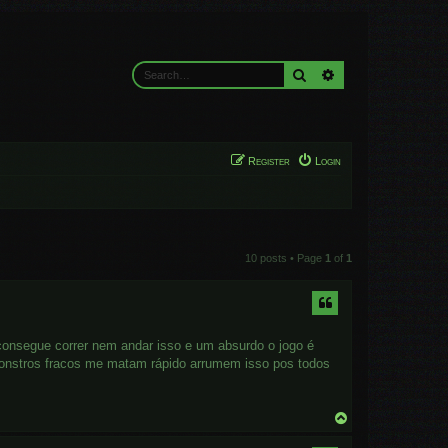
Search
Advanced search
Register
Login
10 posts • Page
1
of
1
 consegue correr nem andar isso e um absurdo o jogo é
monstros fracos me matam rápido arrumem isso pos todos
T
o
p