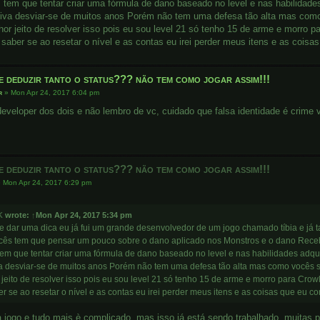
s tem que tentar criar uma fórmula de dano baseado no level e nas habilida
iva desviar-se de muitos anos Porém não tem uma defesa tão alta mas com
hor jeito de resolver isso pois eu sou level 21 só tenho 15 de arme e morro 
 saber se ao resetar o nível e as contas eu irei perder meus itens e as coisa
e deduzir tanto o status??? não tem como jogar assim!!!
r
»
Mon Apr 24, 2017 6:04 pm
developer dos dois e não lembro de vc, cuidado que falsa identidade é crime v
e deduzir tanto o status??? não tem como jogar assim!!!
»
Mon Apr 24, 2017 6:29 pm
K
wrote:
↑
Mon Apr 24, 2017 5:34 pm
te dar uma dica eu já fui um grande desenvolvedor de um jogo chamado tíbia e j
cês tem que pensar um pouco sobre o dano aplicado nos Monstros e o dano Recebi
tem que tentar criar uma fórmula de dano baseado no level e nas habilidades ad
a desviar-se de muitos anos Porém não tem uma defesa tão alta mas como vocês s
jeito de resolver isso pois eu sou level 21 só tenho 15 de arme e morro para Crow
r se ao resetar o nível e as contas eu irei perder meus itens e as coisas que eu c
 jogo e tudo mais è complicado, mas isso já está sendo trabalhado, muitas