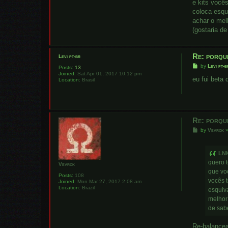
e kits você
coloca esqu
achar o mel
(gostaria de
Re: porqu
Levi pt-br
P
by
Levi pt-b
Posts:
13
o
Joined:
Sat Apr 01, 2017 10:12 pm
s
eu fui beta 
Location:
Brasil
t
Re: porqu
P
by
Vevrok
o
s
t
LN
quero 
Vevrok
que vo
Posts:
108
vocês 
Joined:
Mon Mar 27, 2017 2:08 am
Location:
Brazil
esquiv
melhor 
de sabe
Re-balancea