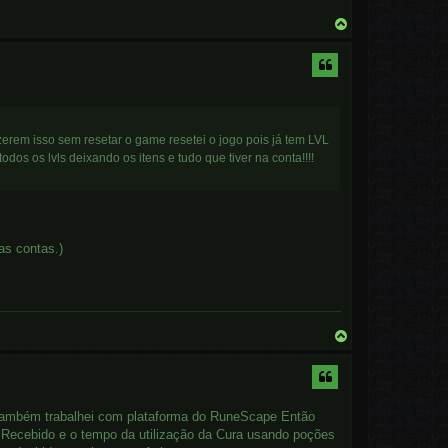
T
o
p
erem isso sem resetar o game resetei o jogo pois já tem LVL
dos os lvls deixando os itens e tudo que tiver na conta!!!!
 as contas.)
T
o
p
á também trabalhei com plataforma do RuneScape Então
Recebido e o tempo da utilização da Cura usando poções