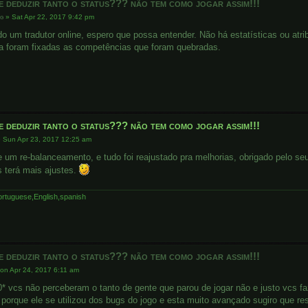
e deduzir tanto o status??? não tem como jogar assim!!!
ig
»
Sat Apr 22, 2017 9:42 pm
o um tradutor online, espero que possa entender. Não há estatísticas ou atri
ra foram fixadas as competências que foram quebradas.
e deduzir tanto o status??? não tem como jogar assim!!!
»
Sun Apr 23, 2017 12:25 am
 um re-balanceamento, e tudo foi reajustado pra melhorias, obrigado pelo seu
s terá mais ajustes.
rtuguese,English,spanish
e deduzir tanto o status??? não tem como jogar assim!!!
on Apr 24, 2017 6:11 am
* vcs não perceberam o tanto de gente que parou de jogar não e justo vcs fa
porque ele se utilizou dos bugs do jogo e esta muito avançado sugiro que rese