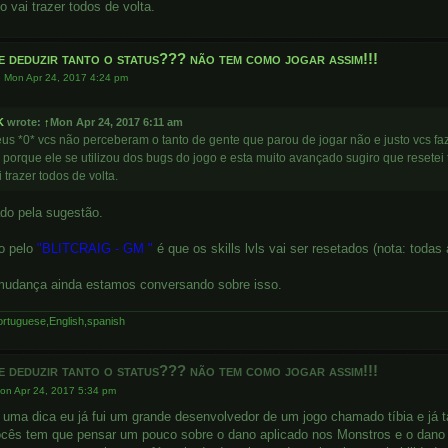
so vai trazer todos de volta.
e deduzir tanto o status??? não tem como jogar assim!!!
»
Mon Apr 24, 2017 4:24 pm
K
wrote:
↑
Mon Apr 24, 2017 6:11 am
us *0* vcs não perceberam o tanto de gente que parou de jogar não e justo vcs faz
 porque ele se utilizou dos bugs do jogo e esta muito avançado sugiro que resetei to
i trazer todos de volta.
do pela sugestão.
to pelo
"BLITCRAIG - GM "
é que os skills lvls vai ser resetados (nota: todas
mudança ainda estamos conversando sobre isso.
rtuguese,English,spanish
e deduzir tanto o status??? não tem como jogar assim!!!
on Apr 24, 2017 5:34 pm
r uma dica eu já fui um grande desenvolvedor de um jogo chamado tíbia e j
cês tem que pensar um pouco sobre o dano aplicado nos Monstros e o dano 