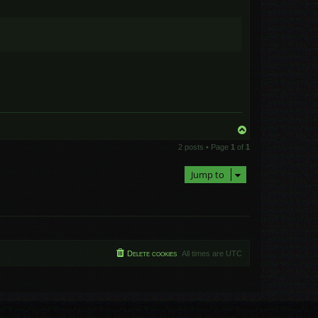
T
o
2 posts • Page
1
of
1
p
Jump to
Delete cookies
All times are
UTC