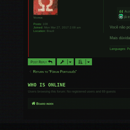
o
s
t
Al
já e
Vevrok
Posts:
108
Você não po
Joined:
Mon Mar 27, 2017 2:08 am
Location:
Brazil
Mais dúvida
Languages: Po
Post Reply
Return to “Fórum Português”
WHO IS ONLINE
Users browsing this forum: No registered users and 69 guests
Board index