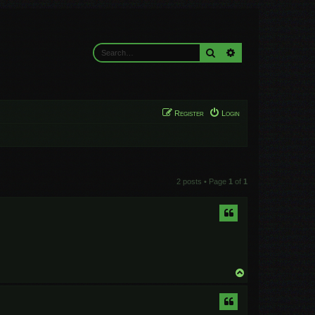
Search
Advanced search
Register
Login
2 posts • Page
1
of
1
T
o
p