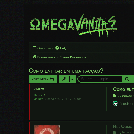
Quick links
FAQ
Board index
Fórum Português
Como entrar em uma facção?
Se
Post Reply
Como ent
Alddam
Posts:
2
P
by
Alddam
Joined:
Sat Apr 29, 2017 2:09 am
o
s
já estou
t
Re: Como 
P
by
Vevrok