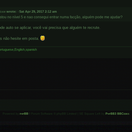
ddam
wrote:
↑
Sat Apr 29, 2017 2:12 am
stou no nível 5 e nao consegui entrar numa facção, alguém pode me ajudar?
de auto se aplicar, você vai precisa que alguém te recrute.
s não hesite em posta.
rtuguese,English,spanish
Powered by
phpBB
® Forum Software © phpBB Limited | SE Square Left by
PhpBB3 BBCodes