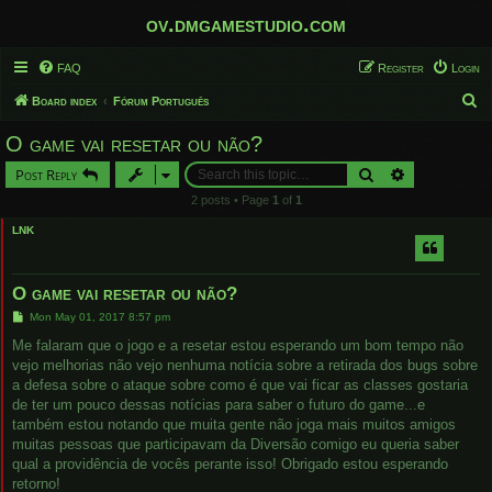
ov.dmgamestudio.com
FAQ
Register
Login
S
Board index
Fórum Português
e
O game vai resetar ou não?
a
Search
Advanced sear
Post Reply
r
2 posts • Page
1
of
1
c
LNK
h
O game vai resetar ou não?
P
Mon May 01, 2017 8:57 pm
o
s
Me falaram que o jogo e a resetar estou esperando um bom tempo não
t
vejo melhorias não vejo nenhuma notícia sobre a retirada dos bugs sobre
a defesa sobre o ataque sobre como é que vai ficar as classes gostaria
de ter um pouco dessas notícias para saber o futuro do game...e
também estou notando que muita gente não joga mais muitos amigos
muitas pessoas que participavam da Diversão comigo eu queria saber
qual a providência de vocês perante isso! Obrigado estou esperando
retorno!