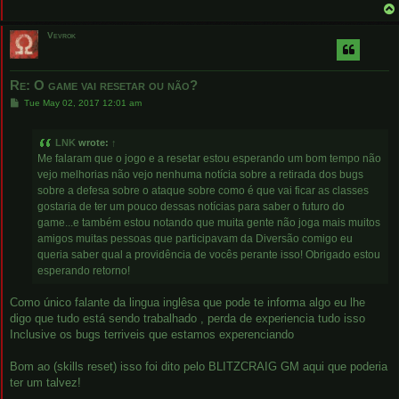
Vevrok
Re: O game vai resetar ou não?
P
Tue May 02, 2017 12:01 am
o
s
t
LNK
wrote:
↑
Me falaram que o jogo e a resetar estou esperando um bom tempo não
vejo melhorias não vejo nenhuma notícia sobre a retirada dos bugs
sobre a defesa sobre o ataque sobre como é que vai ficar as classes
gostaria de ter um pouco dessas notícias para saber o futuro do
game...e também estou notando que muita gente não joga mais muitos
amigos muitas pessoas que participavam da Diversão comigo eu
queria saber qual a providência de vocês perante isso! Obrigado estou
esperando retorno!
Como único falante da lingua inglêsa que pode te informa algo eu lhe
digo que tudo está sendo trabalhado , perda de experiencia tudo isso
Inclusive os bugs terriveis que estamos experenciando
Bom ao (skills reset) isso foi dito pelo BLITZCRAIG GM aqui que poderia
ter um talvez!