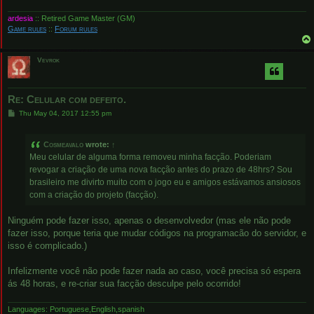
ardesia
:: Retired Game Master (GM)
Game rules
::
Forum rules
Vevrok
Re: Celular com defeito.
P
Thu May 04, 2017 12:55 pm
o
s
t
Cosmeavalo
wrote:
↑
Meu celular de alguma forma removeu minha facção. Poderiam
revogar a criação de uma nova facção antes do prazo de 48hrs? Sou
brasileiro me divirto muito com o jogo eu e amigos estávamos ansiosos
com a criação do projeto (facção).
Ninguém pode fazer isso, apenas o desenvolvedor (mas ele não pode
fazer isso, porque teria que mudar códigos na programacão do servidor, e
isso é complicado.)
Infelizmente você não pode fazer nada ao caso, você precisa só espera
ás 48 horas, e re-criar sua facção desculpe pelo ocorrido!
Languages: Portuguese,English,spanish