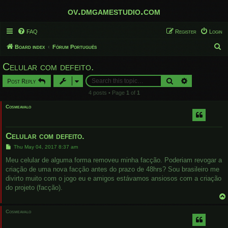
ov.dmgamestudio.com
FAQ
Register
Login
S
Board index
Fórum Português
e
Celular com defeito.
a
Search
Advanced sear
Post Reply
r
4 posts • Page
1
of
1
c
Cosmeavalo
h
Celular com defeito.
P
Thu May 04, 2017 8:37 am
o
s
Meu celular de alguma forma removeu minha facção. Poderiam revogar a
t
criação de uma nova facção antes do prazo de 48hrs? Sou brasileiro me
divirto muito com o jogo eu e amigos estávamos ansiosos com a criação
do projeto (facção).
Cosmeavalo