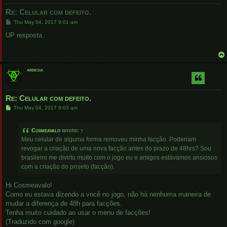
Re: Celular com defeito.
P
Thu May 04, 2017 9:01 am
o
s
UP resposta.
t
ardesia
Re: Celular com defeito.
P
Thu May 04, 2017 9:03 am
o
s
t
Cosmeavalo
wrote:
↑
Meu celular de alguma forma removeu minha facção. Poderiam
revogar a criação de uma nova facção antes do prazo de 48hrs? Sou
brasileiro me divirto muito com o jogo eu e amigos estávamos ansiosos
com a criação do projeto (facção).
Hi Cosmeavalo!
Como eu estava dizendo a você no jogo, não há nenhuma maneira de
mudar a diferença de 48h para facções.
Tenha muito cuidado ao usar o menu de facções!
(Traduzido com google)