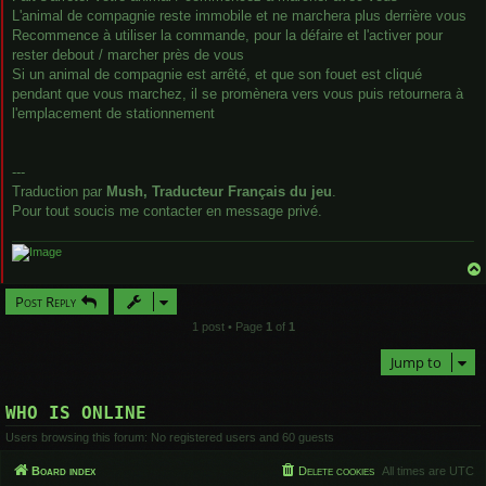
L'animal de compagnie reste immobile et ne marchera plus derrière vous
Recommence à utiliser la commande, pour la défaire et l'activer pour
rester debout / marcher près de vous
Si un animal de compagnie est arrêté, et que son fouet est cliqué
pendant que vous marchez, il se promènera vers vous puis retournera à
l'emplacement de stationnement
---
Traduction par
Mush, Traducteur Français du jeu
.
Pour tout soucis me contacter en message privé.
Post Reply
1 post • Page
1
of
1
Jump to
WHO IS ONLINE
Users browsing this forum: No registered users and 60 guests
Board index
Delete cookies
All times are
UTC