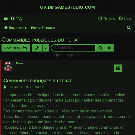
ov.dmgamestudio.com
FAQ
Register
Login
S
Board index
Forum Français
e
Commandes publiques du tchat
a
Search
Advanced sear
Post Reply
r
1 post • Page
1
of
1
c
Mush
h
Commandes publiques du tchat
P
Tue Jul 11, 2017 8:50 am
o
s
Lorsque vous êtes en ligne dans le jeu, vous pouvez ouvrir le chatline
t
non seulement pour discuter, mais aussi pour entrer des commandes
pour faire des choses spéciales.
Ces commandes sont listées ici, elles sont en lettres vert clair.
Tapez-les simplement dans le chat public et appuyez sur Entrée comme
vous le feriez pour une ligne de chat normal.
N'oubliez pas la barre oblique (slash) "
/
" avant chaque commande, et
faites attention à la saisie, car les commandes sont sensibles à la