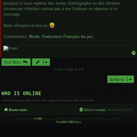
pourquoi si vous repérez des fautes d'orthographe ou des phrases
incorrectes n'hésitez surtout pas à me l'indiquer en réponse à ce
message.
Merci d'avance et bon jeu
Cordialement,
Mush, Traducteur Français du jeu
.
Post Reply
1 post • Page
1
of
1
Jump to
WHO IS ONLINE
Users browsing this forum: No registered users and 28 guests
Board index
Delete cookies
All times are
UTC
Powered by
phpBB
® Forum Software © phpBB Limited | SE Square Left by
PhpBB3 BBCodes