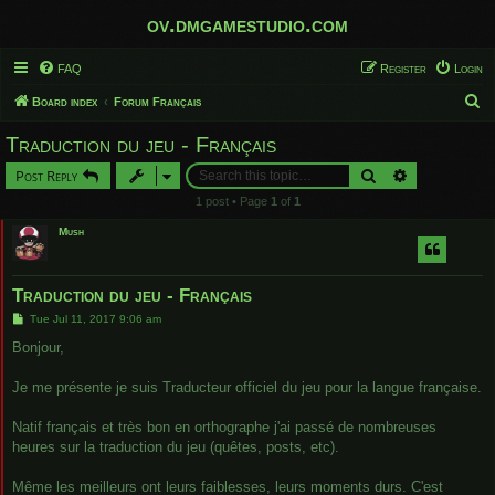
ov.dmgamestudio.com
FAQ
Register
Login
S
Board index
Forum Français
e
Traduction du jeu - Français
a
Search
Advanced sear
Post Reply
r
1 post • Page
1
of
1
c
Mush
h
Traduction du jeu - Français
P
Tue Jul 11, 2017 9:06 am
o
s
Bonjour,
t
Je me présente je suis Traducteur officiel du jeu pour la langue française.
Natif français et très bon en orthographe j'ai passé de nombreuses
heures sur la traduction du jeu (quêtes, posts, etc).
Même les meilleurs ont leurs faiblesses, leurs moments durs. C'est