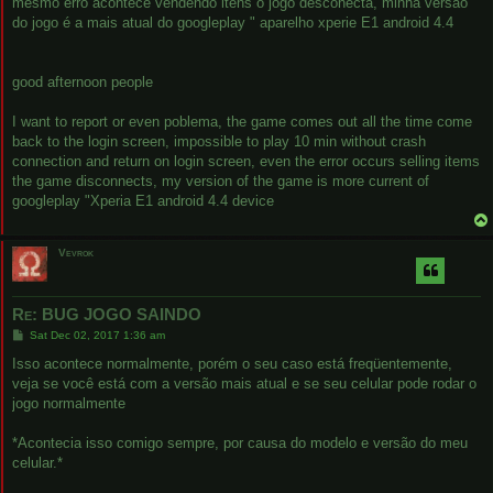
mesmo erro acontece vendendo itens o jogo desconecta, minha versão
do jogo é a mais atual do googleplay " aparelho xperie E1 android 4.4
good afternoon people
I want to report or even poblema, the game comes out all the time come
back to the login screen, impossible to play 10 min without crash
connection and return on login screen, even the error occurs selling items
the game disconnects, my version of the game is more current of
googleplay "Xperia E1 android 4.4 device
Vevrok
Re: BUG JOGO SAINDO
P
Sat Dec 02, 2017 1:36 am
o
s
Isso acontece normalmente, porém o seu caso está freqüentemente,
t
veja se você está com a versão mais atual e se seu celular pode rodar o
jogo normalmente
*Acontecia isso comigo sempre, por causa do modelo e versão do meu
celular.*