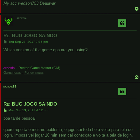
My acc wedson753 Deadwar
ardesia
Re: BUG JOGO SAINDO
P
Thu Sep 28, 2017 7:35 pm
o
s
Which version of the game app are you using?
t
ardesia
:: Retired Game Master (GM)
Game rules
::
Forum rules
katiane89
Re: BUG JOGO SAINDO
P
Mon Nov 13, 2017 4:12 pm
o
s
boa tarde pessoal
t
quero reporta o mesmo poblema, o jogo sai toda hora volta para tela de
login, impossivel jogar 10 min sem cai conecção e volta a tela de login,