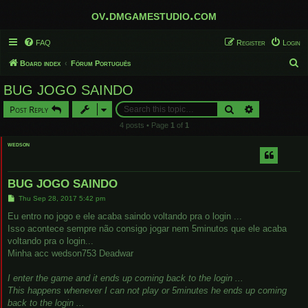
ov.dmgamestudio.com
FAQ
Register
Login
S
Board index
Fórum Português
e
BUG JOGO SAINDO
a
Search
Advanced sear
Post Reply
r
4 posts • Page
1
of
1
c
wedson
h
BUG JOGO SAINDO
P
Thu Sep 28, 2017 5:42 pm
o
s
Eu entro no jogo e ele acaba saindo voltando pra o login ...
t
Isso acontece sempre não consigo jogar nem 5minutos que ele acaba
voltando pra o login...
Minha acc wedson753 Deadwar
I enter the game and it ends up coming back to the login ...
This happens whenever I can not play or 5minutes he ends up coming
back to the login ...