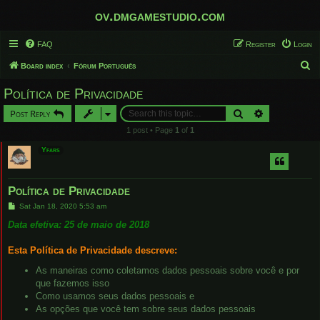
ov.dmgamestudio.com
FAQ
Register
Login
S
Board index
Fórum Português
e
Política de Privacidade
a
Search
Advanced sear
Post Reply
r
1 post • Page
1
of
1
c
Yfars
h
Política de Privacidade
P
Sat Jan 18, 2020 5:53 am
o
s
Data efetiva: 25 de maio de 2018
t
Esta Política de Privacidade descreve:
As maneiras como coletamos dados pessoais sobre você e por
que fazemos isso
Como usamos seus dados pessoais e
As opções que você tem sobre seus dados pessoais