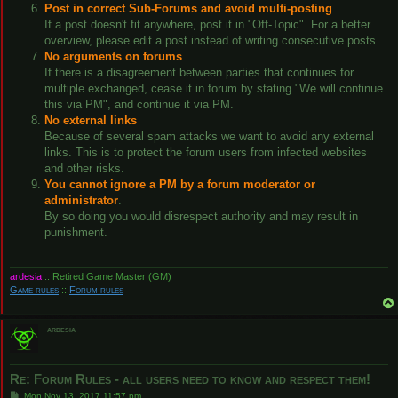
Post in correct Sub-Forums and avoid multi-posting
.
If a post doesn't fit anywhere, post it in "Off-Topic". For a better
overview, please edit a post instead of writing consecutive posts.
No arguments on forums
.
If there is a disagreement between parties that continues for
multiple exchanged, cease it in forum by stating "We will continue
this via PM", and continue it via PM.
No external links
Because of several spam attacks we want to avoid any external
links. This is to protect the forum users from infected websites
and other risks.
You cannot ignore a PM by a forum moderator or
administrator
.
By so doing you would disrespect authority and may result in
punishment.
ardesia
:: Retired Game Master (GM)
Game rules
::
Forum rules
ardesia
Re: Forum Rules - all users need to know and respect them!
P
Mon Nov 13, 2017 11:57 pm