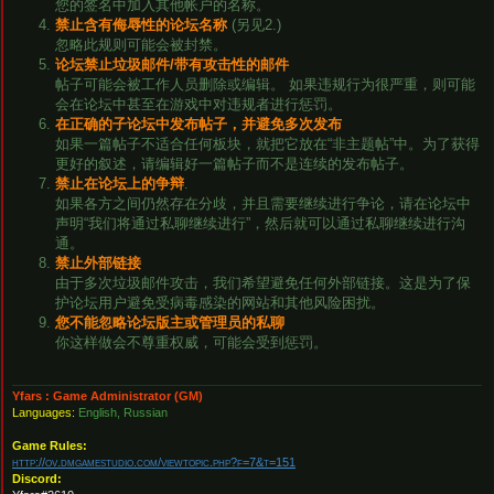
您的签名中加入其他帐户的名称。
禁止含有侮辱性的论坛名称
(另见2.)
忽略此规则可能会被封禁。
论坛禁止垃圾邮件/带有攻击性的邮件
帖子可能会被工作人员删除或编辑。 如果违规行为很严重，则可能
会在论坛中甚至在游戏中对违规者进行惩罚。
在正确的子论坛中发布帖子，并避免多次发布
如果一篇帖子不适合任何板块，就把它放在“非主题帖”中。为了获得
更好的叙述，请编辑好一篇帖子而不是连续的发布帖子。
禁止在论坛上的争辩
.
如果各方之间仍然存在分歧，并且需要继续进行争论，请在论坛中
声明“我们将通过私聊继续进行”，然后就可以通过私聊继续进行沟
通。
禁止外部链接
由于多次垃圾邮件攻击，我们希望避免任何外部链接。这是为了保
护论坛用户避免受病毒感染的网站和其他风险困扰。
您不能忽略论坛版主或管理员的私聊
你这样做会不尊重权威，可能会受到惩罚。
Yfars : Game Administrator (GM)
Languages:
English, Russian
Game Rules:
http://ov.dmgamestudio.com/viewtopic.php?f=7&t=151
Discord: