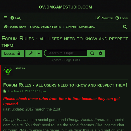
ov.dmgamestudio.com
FAQ
Register
Login
S
Board index
Omega Vanitas Forum
General information
e
Forum Rules - all users need to know and respect
a
them!
r
Search
Advanced search
Locked
c
3 posts • Page
1
of
1
h
ardesia
Forum Rules - all users need to know and respect them!
P
Tue Mar 21, 2017 11:10 pm
o
s
Please check these rules from time to time because they can get
t
updated
.
(last update: 2017 march the 21st)
Omega Vanitas
is a social game and
Omega Vanitas Forum
is a social
gaming site. You don't need to use the social features (like ingame chat
or forum PMs) to enjoy the game, but we think this is a big part of what