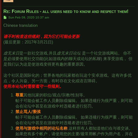
Re: Forum Rules - all users need to know and respect them!
P
Sun Feb 09, 2020 10:37 am
o
s
Chinese translation
t
请不时检查这些规则，因为它们可能会更新
(最后更新：2017年3月21日)
虚无末日
是一款社交游戏,并且
虚无末日论坛
是一个社交游戏网站。 你不
是必须要使用社交功能(比如游戏内的聊天或论坛的私聊) 来享受游戏， 但
是我们认为这是使游戏变得更有趣的重要原因。
这个社区是国际化的；世界各地的玩家都在玩这个安卓游戏。这有许多优
点，令人兴奋。另一方面，有时存在文化或语言障碍。
使用本论坛时需要遵守一些规则。
尊重
其他玩家的职位/观点/宗教/性别等。
帖子可能会被工作人员删除或编辑。 如果违规行为很严重，则可能
会在论坛中甚至在游戏中对违规者进行惩罚。
禁止骂人/亵渎
帖子可能会被工作人员删除或编辑。 如果违规行为很严重，则可能
会在论坛中甚至在游戏中对违规者进行惩罚。
使用与游戏中相同的论坛名称
,这样所有人都知道他们在与谁交谈。
如果您有多个帐户，请使用您的主要/最常用帐户作为用户名，并在