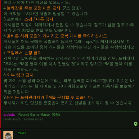
하고 서명에 다른 계정을 넣으십시오.
4.
불쾌감을 주는 포럼 이름 금지
. (2조 참조)
이 규칙을 무시하면 처벌이 발생할 수 있습니다.
5.포럼에서
스팸 / 다툼 금지
.
게시물은 직원이 삭제하거나 편집 할 수 있습니다. 정도가 심한 경우 가해
자가 공개 처벌을 받을 수도 있습니다.
6.
올바른 하위 포럼에 게시하고 중복 게시를 주의하십시오
.
게시물이 어느 곳에도 적합하지 않으면 "Off- Topic"로 게시하십시오. 더
나은 개요를 보려면 중복 게시물을 작성하는 대신 게시물을 수정하십시오.
7.
포럼에서 논쟁 금지
.
지속적인 말싸움을 계속하는 당사자간에 의견 차이가있을 경우, 포럼에서
"우리는 PM을 통해 이를 계속 진행할 것"이라고 말하고 PM을 통해 이를
계속 진행하십시오.
8.
외부 링크 금지
.
몇 가지 스팸 공격 때문에 우리는 외부 링크를 피하려고합니다. 이것은 바
이러스에 감염된 웹 사이트 및 기타 위험으로부터 포럼 사용자를 보호하기
위한 것입니다.
9.
당신은 포럼관리자의 PM을 무시할 수 없습니다
.
무시하게 되면 당신은 존중받지 못하고 형벌을 초래하게 될 수 있습니다.
ardesia
:: Retired Game Master (GM)
Game rules
::
Forum rules
Yfars