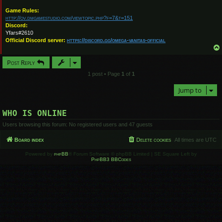
Game Rules:
http://ov.dmgamestudio.com/viewtopic.php?f=7&t=151
Discord:
Yfars#2610
Official Discord server:
https://discord.gg/omega-vanitas-official
Post Reply
1 post • Page
1
of
1
Jump to
WHO IS ONLINE
Users browsing this forum: No registered users and 47 guests
Board index
Delete cookies
All times are
UTC
Powered by
phpBB
® Forum Software © phpBB Limited | SE Square Left by
PhpBB3 BBCodes