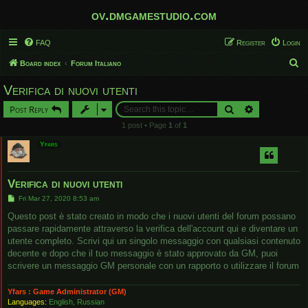
ov.dmgamestudio.com
FAQ
Register
Login
S
Board index
Forum Italiano
e
Verifica di nuovi utenti
a
Search
Advanced sear
Post Reply
r
1 post • Page
1
of
1
c
Yfars
h
Verifica di nuovi utenti
P
Fri Mar 27, 2020 8:53 am
o
s
Questo post è stato creato in modo che i nuovi utenti del forum possano
t
passare rapidamente attraverso la verifica dell'account qui e diventare un
utente completo. Scrivi qui un singolo messaggio con qualsiasi contenuto
decente e dopo che il tuo messaggio è stato approvato da GM, puoi
scrivere un messaggio GM personale con un rapporto o utilizzare il forum
Yfars : Game Administrator (GM)
Languages:
English, Russian