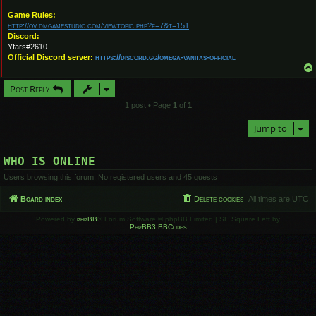
Game Rules:
http://ov.dmgamestudio.com/viewtopic.php?f=7&t=151
Discord:
Yfars#2610
Official Discord server:
https://discord.gg/omega-vanitas-official
Post Reply
1 post • Page
1
of
1
Jump to
WHO IS ONLINE
Users browsing this forum: No registered users and 45 guests
Board index
Delete cookies
All times are
UTC
Powered by
phpBB
® Forum Software © phpBB Limited | SE Square Left by
PhpBB3 BBCodes