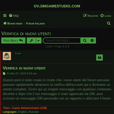
ov.dmgamestudio.com
FAQ
Register
Login
S
Board index
Forum Italiano
e
Verifica di nuovi utenti
a
Search
Advanced sear
Post Reply
r
1 post • Page
1
of
1
c
Yfars
h
Verifica di nuovi utenti
P
Fri Mar 27, 2020 8:53 am
o
s
Questo post è stato creato in modo che i nuovi utenti del forum possano
t
passare rapidamente attraverso la verifica dell'account qui e diventare un
utente completo. Scrivi qui un singolo messaggio con qualsiasi contenuto
decente e dopo che il tuo messaggio è stato approvato da GM, puoi
scrivere un messaggio GM personale con un rapporto o utilizzare il forum
Yfars : Game Administrator (GM)
Languages:
English, Russian