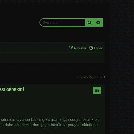
Search
Advanced search
Register
Login
1 post • Page
1
of
1
esi gerekir!
tesidir. Oyunun tadını çıkarmanız için sosyal özellikleri
nu daha eğlenceli kılan şeyin büyük bir parçası olduğunu