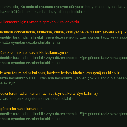
slararasıdır; Bu android oyununu oynayan dünyanın her yerinden oyuncular var.
azen kültürel farklılıklardan dolayı dil engeli olabilir.
ullanmanız için uymanız gereken kurallar vardır.
ncuların gönderilerine, fikirlerine, dinine, cinsiyetine ve bu tarz şeylere karşı k
önetiler tarafından silinebilir veya düzenlenebilir. Eğer gönderi taciz veya şiddet
hatta oyundan cezalandırılabilirsiniz.
tü söz ve hakaret kesinlikle kullanmayınız.
önetiler tarafından silinebilir veya düzenlenebilir. Eğer gönderi taciz veya şiddet
hatta oyundan cezalandırılabilirsiniz.
ile aynı forum adını kullanın, böylece herkes kiminle konuştuğunu bilebilir.
fazla hesabınız varsa, lütfen ana hesabınızı, yani en çok kullandığınız hesabı
a ekleyin.
edici forum adları kullanmayınız. (ayrıca kural 2'ye bakınız)
z ardı etmeniz engellenmenize neden olabilir.
 gönderiler yayınlamayınız.
önetiler tarafından silinebilir veya düzenlenebilir. Eğer gönderi taciz veya şiddet
hatta oyundan cezalandırılabilirsiniz.