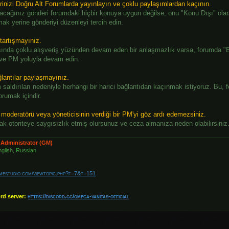
erinizi Doğru Alt Forumlarda yayınlayın ve çoklu paylaşımlardan kaçının.
cağınız gönderi forumdaki hiçbir konuya uygun değilse, onu "Konu Dışı" olarak
ak yerine gönderiyi düzenleyi tercih edin.
tartışmayınız.
asında çoklu alışveriş yüzünden devam eden bir anlaşmazlık varsa, forumda 
 ve PM yoluyla devam edin.
ğlantılar paylaşmayınız.
 saldırıları nedeniyle herhangi bir harici bağlantıdan kaçınmak istiyoruz. Bu, f
orumak içindir.
 moderatörü veya yöneticisinin verdiği bir PM'yi göz ardı edemezsiniz.
ak otoriteye saygısızlık etmiş olursunuz ve ceza almanıza neden olabilirsiniz
 Administrator (GM)
glish, Russian
amestudio.com/viewtopic.php?f=7&t=151
ord server:
https://discord.gg/omega-vanitas-official