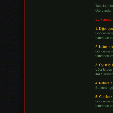
Topluluk ulu
Öte yandan b
Bu Forumu k
1. Diğer oyu
Gönderiler y
forumdan ve 
2. Küfür, kö
Gönderiler y
forumdan ve 
3. Oyun içi 
Eğer birden 
imza kısmın
4. Rahatsız 
Bu kuralı gö
5. Gereksiz
Gönderiler y
forumdan ve 