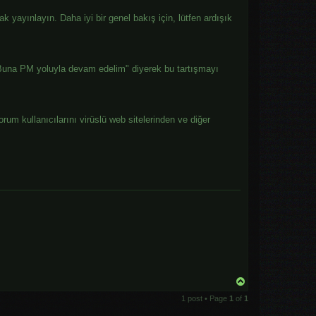
 yayınlayın. Daha iyi bir genel bakış için, lütfen ardışık
"Buna PM yoluyla devam edelim" diyerek bu tartışmayı
orum kullanıcılarını virüslü web sitelerinden ve diğer
.
T
o
1 post • Page
1
of
1
p