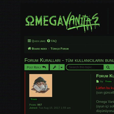
Quick links
FAQ
Board index
Türkçe Forum
Forum Kuralları - tüm kullanıcıların bunl
Se
Post Reply
Forum Kur
P
by
Yfars
o
s
Lütfen bu ku
t
(son güncel
Yfars
Omega Vanit
Posts:
967
(oyun içi s
Joined:
Tue Aug 15, 2017 1:55 am
düşünüyoru