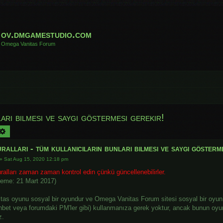
ov.dmgamestudio.com
Omega Vanitas Forum
arı bilmesi ve saygı göstermesi gerekir!
arch
Advanced search
alları - tüm kullanıcıların bunları bilmesi ve saygı gösterm
»
Sat Aug 15, 2020 12:18 pm
ralları zaman zaman kontrol edin çünkü güncellenebilirler.
leme: 21 Mart 2017)
as oyunu sosyal bir oyundur ve Omega Vanitas Forum sitesi sosyal bir oyun si
ohbet veya forumdaki PM'ler gibi) kullanmanıza gerek yoktur, ancak bunun oyu
z.