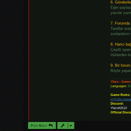
6. Gönderil
Eğer paylaşa
yazılar yazm
7. Forumda 
Taraflar ar
sonlandırın
8. Harici ba
Çeşitli spam
risklerden k
9. Bir forum
Böyle yapar
Yfars : Game
Languages:
En
Game Rules:
http://ov.dmg
Discord:
Yfars#2610
Official Disc
Post Reply