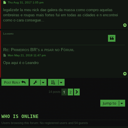
P
Thu Aug 31, 2017 1:05 pm
o
s
legalizebr la meu nick dae galera da massa como compro aquelas
t
ombreiras e roupas mais fortes fui em todas as cidades e n encontrei
como o cara consegue...
Leandro
Re: Primeiros BR's a pisar no Fórum.
P
Mon May 21, 2018 11:47 pm
o
s
Opa aqui é o Leandro
t
Post Reply
1
2
Next
14 posts
Jump to
WHO IS ONLINE
Users browsing this forum: No registered users and 54 guests