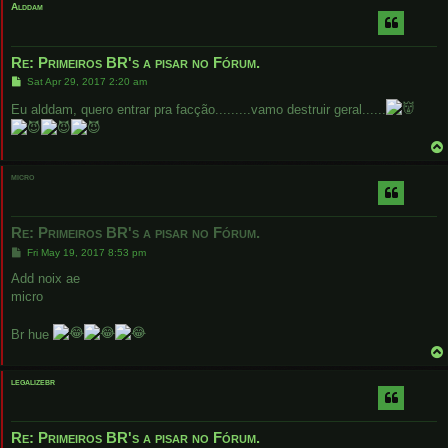
Alddam
Re: Primeiros BR's a pisar no Fórum.
P
Sat Apr 29, 2017 2:20 am
o
s
Eu alddam, quero entrar pra facção.........vamo destruir geral......
t
micro
Re: Primeiros BR's a pisar no Fórum.
P
Fri May 19, 2017 8:53 pm
o
s
Add noix ae
t
micro
Br hue
legalizebr
Re: Primeiros BR's a pisar no Fórum.