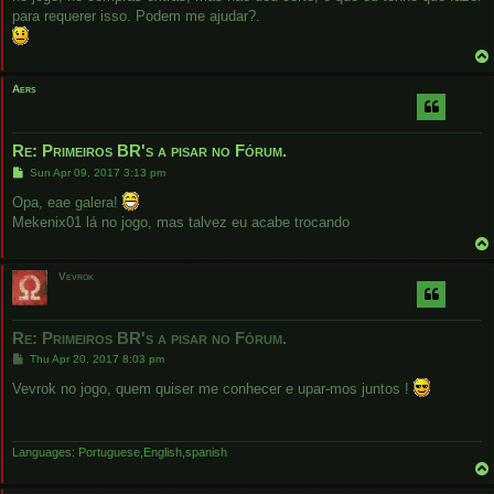
para requerer isso. Podem me ajudar?.
Aers
Re: Primeiros BR's a pisar no Fórum.
P
Sun Apr 09, 2017 3:13 pm
o
s
Opa, eae galera!
t
Mekenix01 lá no jogo, mas talvez eu acabe trocando
Vevrok
Re: Primeiros BR's a pisar no Fórum.
P
Thu Apr 20, 2017 8:03 pm
o
s
Vevrok no jogo, quem quiser me conhecer e upar-mos juntos !
t
Languages: Portuguese,English,spanish