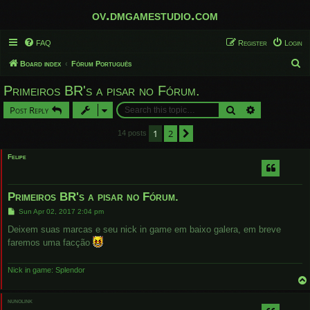
ov.dmgamestudio.com
FAQ
Register
Login
S
Board index
Fórum Português
e
Primeiros BR's a pisar no Fórum.
a
Search
Advanced sear
Post Reply
r
c
1
2
Next
14 posts
h
Felipe
Primeiros BR's a pisar no Fórum.
P
Sun Apr 02, 2017 2:04 pm
o
s
Deixem suas marcas e seu nick in game em baixo galera, em breve
t
faremos uma facção
Nick in game: Splendor
nunolink