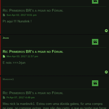
Re: Primeiros BR's a pisar no Fórum.
P
Sun Apr 02, 2017 8:01 pm
o
s
Pt aqui !!! Nunolink !
t
Jrjun
Re: Primeiros BR's a pisar no Fórum.
P
Mon Apr 03, 2017 11:57 pm
o
s
E nois >>>Jrjun
t
Mardovik1
Re: Primeiros BR's a pisar no Fórum.
P
Fri Apr 07, 2017 4:49 pm
o
s
Meu nick la mardovik1. Estou com uma dúvida galera, fiz uma compra
t
no jogo, no compras extras, mas não deu certo, o que eu tenho que fazer