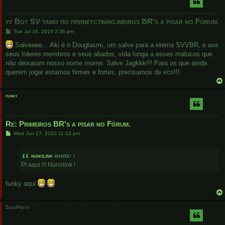
уу Вот SV тамо по приветствию.imeiros BR's a pisar no Fórum.
P
Tue Jul 16, 2019 2:36 pm
o
s
Salveeee... Aki é o Douglasmi, um salve para a eterna SVVBR, e aos
t
seus líderes membros e seus aliados, vida longa a esses malucos que
não deixaram nosso nome morrer. Salve Jagkkk!!! Para os que ainda
querem jogar estamos firmes e fortes, precisamos de vcs!!!
funky
Re: Primeiros BR's a pisar no Fórum.
P
Wed Jun 17, 2020 11:13 pm
o
s
t
nunolink
wrote:
↑
Pt aqui !!! Nunolink !
funky aqui
ZeusPreto