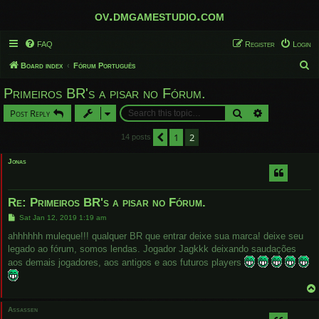
ov.dmgamestudio.com
FAQ
Register
Login
S
Board index
Fórum Português
e
Primeiros BR's a pisar no Fórum.
a
Search
Advanced sear
Post Reply
r
c
1
2
Previous
14 posts
h
Jonas
Re: Primeiros BR's a pisar no Fórum.
P
Sat Jan 12, 2019 1:19 am
o
s
ahhhhhh muleque!!! qualquer BR que entrar deixe sua marca! deixe seu
t
legado ao fórum, somos lendas. Jogador Jagkkk deixando saudações
aos demais jogadores, aos antigos e aos futuros players
Assassen