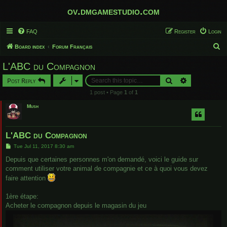
ov.dmgamestudio.com
FAQ
Register
Login
S
Board index
Forum Français
e
L'ABC du Compagnon
a
Search
Advanced sear
Post Reply
r
1 post • Page
1
of
1
c
Mush
h
L'ABC du Compagnon
P
Tue Jul 11, 2017 8:30 am
o
s
Depuis que certaines personnes m'on demandé, voici le guide sur
t
comment utiliser votre animal de compagnie et ce à quoi vous devez
faire attention
1ère étape:
Acheter le compagnon depuis le magasin du jeu