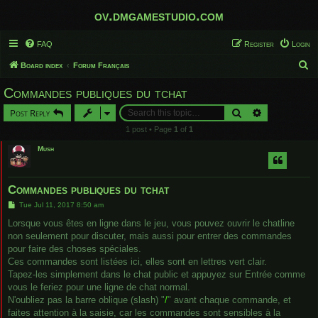
ov.dmgamestudio.com
FAQ
Register
Login
S
Board index
Forum Français
e
Commandes publiques du tchat
a
Search
Advanced sear
Post Reply
r
1 post • Page
1
of
1
c
Mush
h
Commandes publiques du tchat
P
Tue Jul 11, 2017 8:50 am
o
s
Lorsque vous êtes en ligne dans le jeu, vous pouvez ouvrir le chatline
t
non seulement pour discuter, mais aussi pour entrer des commandes
pour faire des choses spéciales.
Ces commandes sont listées ici, elles sont en lettres vert clair.
Tapez-les simplement dans le chat public et appuyez sur Entrée comme
vous le feriez pour une ligne de chat normal.
N'oubliez pas la barre oblique (slash) "
/
" avant chaque commande, et
faites attention à la saisie, car les commandes sont sensibles à la