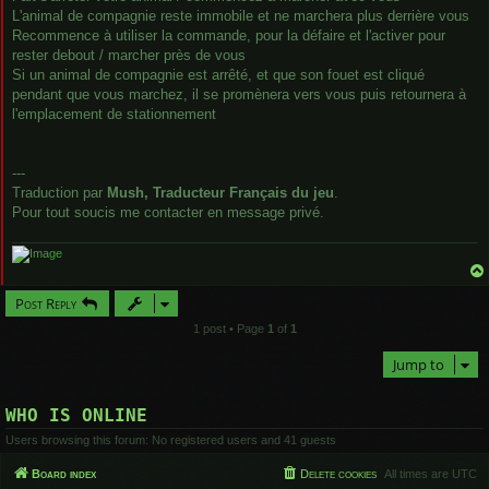
L'animal de compagnie reste immobile et ne marchera plus derrière vous
Recommence à utiliser la commande, pour la défaire et l'activer pour
rester debout / marcher près de vous
Si un animal de compagnie est arrêté, et que son fouet est cliqué
pendant que vous marchez, il se promènera vers vous puis retournera à
l'emplacement de stationnement
---
Traduction par
Mush, Traducteur Français du jeu
.
Pour tout soucis me contacter en message privé.
Post Reply
1 post • Page
1
of
1
Jump to
WHO IS ONLINE
Users browsing this forum: No registered users and 41 guests
Board index
Delete cookies
All times are
UTC