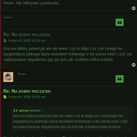
forum. Idę odkrywać pustkowia.
antyku
Re: Na dobry początek
P
Fri Apr 03, 2020 10:24 am
o
s
Gra ma dobry potencjał ale nie wiem czy to błąd czy coś innego bo
t
wygaśnięciu jednego bana dostałem kolejnego o tej samej treść czyli za
nadużywanie regulaminu gry po tym jak zrobiłem kilka kroków
Yfars
Re: Na dobry początek
P
Fri Apr 03, 2020 10:55 am
o
s
t
antyku
wrote:
↑
Gra ma dobry potencjał ale nie wiem czy to błąd czy coś innego bo
wygaśnięciu jednego bana dostałem kolejnego o tej samej treść czyli
za nadużywanie regulaminu gry po tym jak zrobiłem kilka kroków