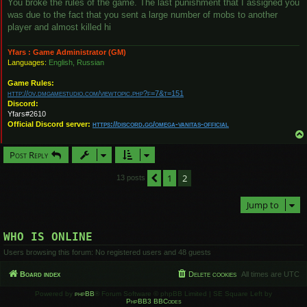
You broke the rules of the game. The last punishment that I assigned you
was due to the fact that you sent a large number of mobs to another
player and almost killed hi
Yfars : Game Administrator (GM)
Languages:
English, Russian
Game Rules:
http://ov.dmgamestudio.com/viewtopic.php?f=7&t=151
Discord:
Yfars#2610
Official Discord server:
https://discord.gg/omega-vanitas-official
Post Reply
1
2
Previous
13 posts
Jump to
WHO IS ONLINE
Users browsing this forum: No registered users and 48 guests
Board index
Delete cookies
All times are
UTC
Powered by
phpBB
® Forum Software © phpBB Limited | SE Square Left by
PhpBB3 BBCodes