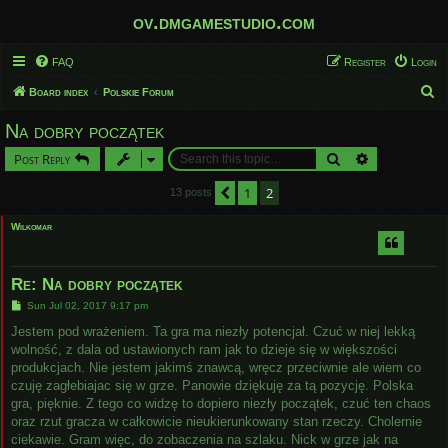
ov.dmgamestudio.com
FAQ
Register
Login
S
Board index
Polskie Forum
e
Na dobry początek
a
Search
Advanced sear
Post Reply
r
c
1
2
Previous
13 posts
h
Wilkomar
Re: Na dobry początek
P
Sun Jul 02, 2017 9:17 pm
o
s
Jestem pod wrażeniem. Ta gra ma niezły potencjał. Czuć w niej lekką
t
wolność, z dala od ustawionych ram jak to dzieje się w większości
produkcjach. Nie jestem jakimś znawcą, wręcz przeciwnie ale wiem co
czuję zagłebiajac się w grze. Panowie dziękuję za tą pozycję. Polska
gra, pięknie. Z tego co widzę to dopiero niezły początek, czuć ten chaos
oraz rzut gracza w całkowicie nieukierunkowany stan rzeczy. Cholernie
ciekawie. Gram więc, do zobaczenia na szlaku. Nick w grze jak na